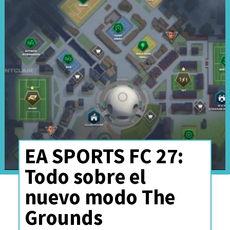
EA SPORTS FC 27:
Todo sobre el
nuevo modo The
Según la carta, las autoridades
Grounds
solicitaron
"su opinión y una