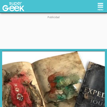
Inicio
Tecnología
Videojuegos
Reviews
Cultura Pop
Streaming
Síguenos: