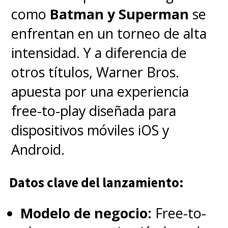
plan
slasher
.
como
Batman y Superman
se
enfrentan en un torneo de alta
Ahora, tenemos a un grupo de
intensidad. Y a diferencia de
cinco amigos encabezado por
otros títulos, Warner Bros.
Clover, cuya hermana
apuesta por una experiencia
desapareció misteriosamente
free-to-play diseñada para
hace un año. Buscando
dispositivos móviles iOS y
respuestas, se encuentran en un
Android.
viaje por el remoto valle donde
se le perdió la pista. Al explorar
Datos clave del lanzamiento:
un centro de visitantes
Modelo de negocio:
Free-to-
abandonado,
un asesino