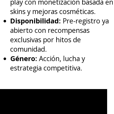
play con monetización basada en
enmascarado los acecha y
skins y mejoras cosméticas.
asesina horriblemente uno a
Disponibilidad:
Pre-registro ya
uno... para luego despertar y
abierto con recompensas
encontrarse de nuevo al
exclusivas por hitos de
comienzo de la misma noche
.
comunidad.
Género:
Acción, lucha y
Sin posibilidades de escapar, se
estrategia competitiva.
ven obligados a revivir la
pesadilla una y otra vez, con la
diferencia de que
cada vez la
amenaza asesina es
diferente, más aterradora y