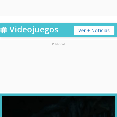
Videojuegos
Ver + Noticias
Con una atractiva propuesta
inspirada en los clásicos
slashers
,
el videojuego original nos
presentaba a
ocho amigos
regresando a una cabaña
remota en las montañas en la