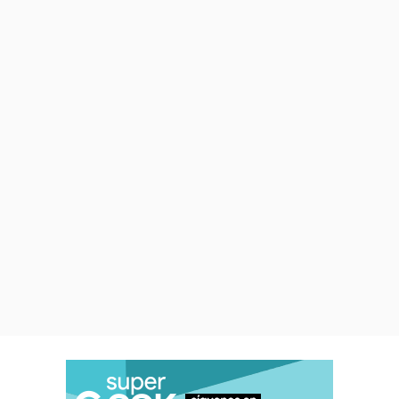
superar cada nivel a ensayo y
error, volviendo a empezar
con cada derrota
. Eso sí,
cada
"
respawn
" en la película tiene
a los personajes más dañados,
de forma física y mental
,
mientras van aprendiendo las
lecciones de cada noche para
lograr salir con vida.
Sí, esto poco y nada tiene que
ver con
Until Dawn
, pero las