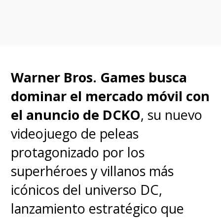
Warner Bros. Games busca
dominar el mercado móvil con
el anuncio de DCKO
, su nuevo
Bajo la dirección de
David F.
videojuego de peleas
Sandberg
(
Lights Out, ¡Shazam!
)
protagonizado por los
y con guion de
Gary
superhéroes y villanos más
Dauberman
,
la película opta
icónicos del universo DC,
por expandir el universo
lanzamiento estratégico que