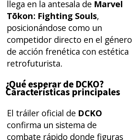
involucrando un bucle
llega en la antesala de
Marvel
temporal en el asunto
:
la
Tōkon: Fighting Souls
,
historia tiene a los
posicionándose como un
protagonistas muriendo y
competidor directo en el género
reviviendo una y otra vez,
de acción frenética con estética
atrapados en un loop mortal
retrofuturista.
del que solo podrán escapar si
¿Qué esperar de DCKO?
sobreviven hasta el
Características principales
amanecer
.
El tráiler oficial de
DCKO
O sea,
Hechizo del Tiempo
confirma un sistema de
(Groundhog Day)
en
combate rápido donde figuras