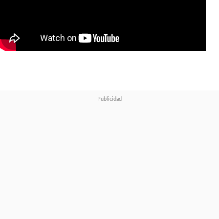
sangrienta que la anterior
. La
esperanza disminuye y el grupo
pronto se da cuenta de que
les
queda un número limitado de
muertes, por lo que la única
manera de escapar será
sobreviviendo hasta el
amanecer
.
La idea recupera la sensación
de estar viviendo un
videojuego, donde debemos