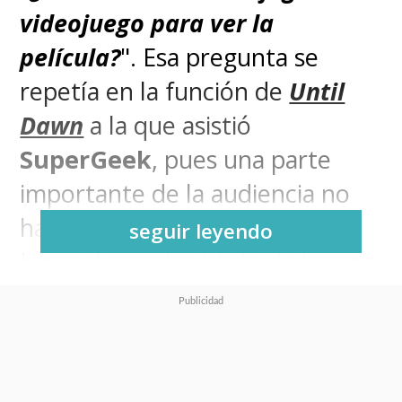
videojuego para ver la
película?
". Esa pregunta se
repetía en la función de
Until
Dawn
a la que asistió
SuperGeek
, pues una parte
importante de la audiencia no
había tenido la oportunidad de
seguir leyendo
jugar al popular título de horror
que inspira esta historia.
Y la respuesta es muy simple:
no
.