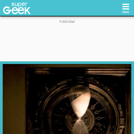
Inicio
Tecnología
Videojuegos
Reviews
Cultura Pop
Streaming
Síguenos: