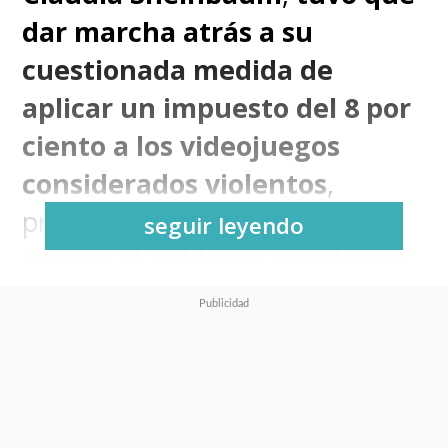
dar marcha atrás a su
cuestionada medida de
aplicar un impuesto del 8 por
ciento a los videojuegos
considerados violentos
,
previsto a partir de 2026,
seguir leyendo
porque el
gobierno mexicano
no supo cómo aplicarlo
.
En conferencia de prensa diaria,
la mandataria mexicana
argumentó que
aplicarlo sería