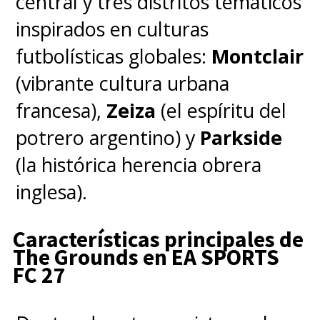
central y tres distritos temáticos
social y prevención vinculada a la
inspirados en culturas
"construcción de la paz", dentro
futbolísticas globales:
Montclair
de un plan "por la paz y contra
(vibrante cultura urbana
las adicciones", en lugar de
francesa),
Zeiza
(el espíritu del
mantener
un esquema fiscal
potrero argentino) y
Parkside
que -sostuvo- tiene "muchas
(la histórica herencia obrera
complicaciones"
.
inglesa).
Características principales de
The Grounds en EA SPORTS
FC 27