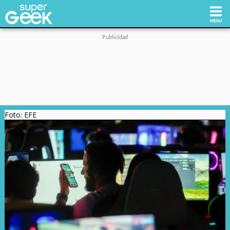
Inicio
Tecnología
Foto: EFE
Videojuegos
Reviews
Cultura Pop
Streaming
Síguenos: