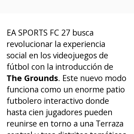
"Tomamos la decisión de que
no se cobre el impuesto y más
EA SPORTS FC 27 busca
bien hacer campañas a los
revolucionar la experiencia
jóvenes y a los adolescentes"
,
social en los videojuegos de
indicó, al advertir que muchos
fútbol con la introducción de
juegos "son en línea" y "generan
The Grounds
. Este nuevo modo
una adicción al videojuego".
funciona como un enorme patio
futbolero interactivo donde
Por ello, la presidenta añadió
hasta cien jugadores pueden
que el objetivo será fortalecer la
reunirse en torno a una Terraza
estrategia de comunicación