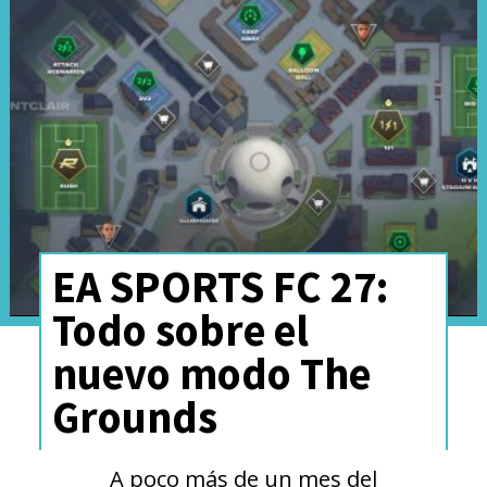
tiene violencia y uno que no.
¿Cómo le vas a poner un
impuesto? ¿Quién va a
determinar esa
circunstancia?"
, planteó
EA SPORTS FC 27:
Todo sobre el
nuevo modo The
Grounds
A poco más de un mes del