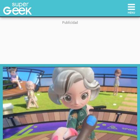
Inicio
Tecnología
Videojuegos
Reviews
Cultura Pop
Streaming
Síguenos: