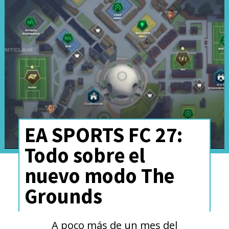
funciona como un gancho
para que los jugadores
prueben las ventajas del
multijugador y se animen a
suscribirse.
EA SPORTS FC 27:
Todo sobre el
nuevo modo The
Grounds
A poco más de un mes del