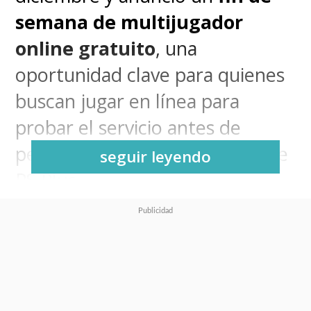
semana de multijugador
online gratuito
, una
oportunidad clave para quienes
buscan jugar en línea para
probar el servicio antes de
pensar ir por una suscripción de
seguir leyendo
PS Plus.
Y será durante este fin de
semana del
6 al 7 de diciembre
de 2025
cuando se podrá
acceder al
multijugador online