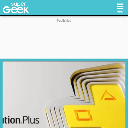
Inicio
Tecnología
Videojuegos
Reviews
Cultura Pop
Streaming
Síguenos: