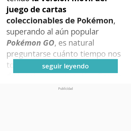
juego de cartas
coleccionables de Pokémon
,
superando al aún popular
Pokémon GO
, es natural
preguntarse cuánto tiempo nos
tomará reunir todas las cartas
seguir leyendo
de la primera expansión,
Genes
Formidables
, de
Pokémon TCG
Pocket
.
Fue
TCGPCollector
en
Reddit
quien se dio la tarea de calcular