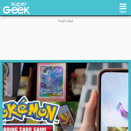
Inicio
Tecnología
Videojuegos
Reviews
Cultura Pop
Streaming
Síguenos: