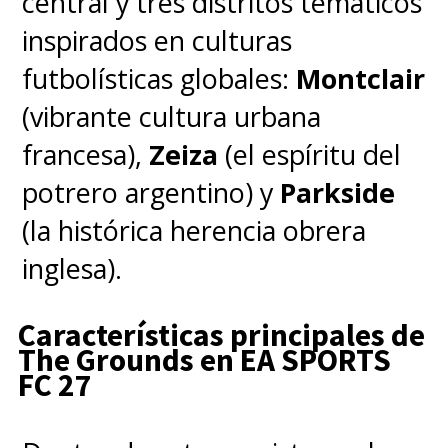
central y tres distritos temáticos
— 【公式】ポケモン情報局 (@poke_times)
November 6,
inspirados en culturas
2024
futbolísticas globales:
Montclair
(vibrante cultura urbana
Pokémon TCG Pocket
fue
francesa),
Zeiza
(el espíritu del
desarrollado por
Creatures
potrero argentino) y
Parkside
Inc.
-sí, los creadores originales
(la histórica herencia obrera
del juego de cartas
inglesa).
coleccionables- y
DeNA Co.
Ltd.
y,
a diferencia de su
Características principales de
The Grounds en EA SPORTS
antecesor
Pokémon TCG Live
,
FC 27
se enfoca directamente en el
coleccionismo y la jugabilidad al