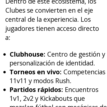
Dentro de este ecosistema, los
simplificar las reglas de juego.
Clubes se convierten en el eje
central de la experiencia. Los
jugadores tienen acceso directo
a:
Clubhouse:
Centro de gestión y
personalización de identidad.
Torneos en vivo:
Competencias
11v11 y modos Rush.
Partidos rápidos:
Encuentros
1v1, 2v2 y Kickabouts que