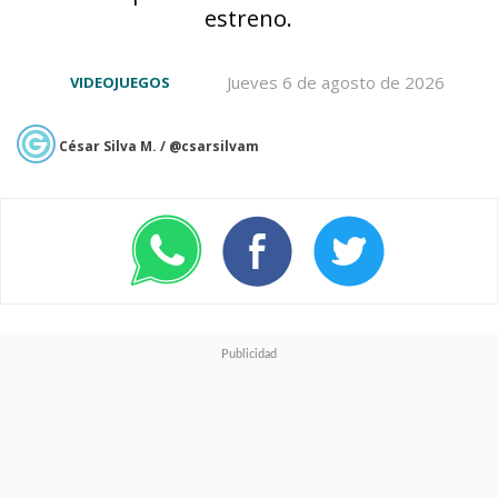
tres con pase premium, los
estreno.
cuales incluyen cinco cartas cada
Jueves 6 de agosto de 2026
VIDEOJUEGOS
uno.
César Silva M. / @csarsilvam
Además,
se puede comprar
Relojes de Arena
-usando
Pokélingotes que se adquieren
con dinero real-
para disminuir
los tiempos de espera para
abrir sobres
o
usar las
Elecciones Mágicas para
obtener una carta igual a la