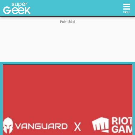
Inicio
Tecnología
Videojuegos
Reviews
Cultura Pop
Streaming
Síguenos: