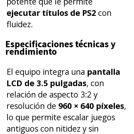
potente que le permite
computadores, los
ejecutar títulos de PS2
con
componentes del PC, ni su
fluidez.
software".
Especificaciones técnicas y
rendimiento
Además,
Riot Games
continuó
explicando que los tramposos
El equipo integra una
pantalla
podrían experimentar fallos de
LCD de 3.5 pulgadas
, con
hardware o inestabilidad
si
relación de aspecto 3:2 y
persistían en sus intentos de
resolución de
960 × 640 píxeles
,
hacer trampa
. No obstante, la
lo que permite escalar juegos
empresa añadió que solo
antiguos con nitidez y sin