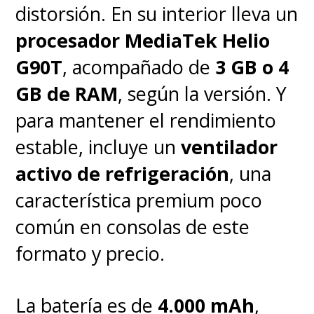
quienes utilicen trampas
distorsión. En su interior lleva un
basadas en DMA se verán
procesador MediaTek Helio
afectados por los problemas
G90T
, acompañado de
3 GB o 4
anteriormente mencionados.
GB de RAM
, según la versión. Y
para mantener el rendimiento
"Esto significa que el dispositivo
estable, incluye un
ventilador
que ejecute las trampas
no
activo de refrigeración
, una
funcionará con nuestros
característica premium poco
juegos, pero su PC no quedará
común en consolas de este
inutilizada. No afectaríamos,
formato y precio.
ni podemos afectar, la
funcionalidad de su PC de
La batería es de
4.000 mAh
,