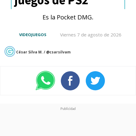
"explícitamente para hacer
trampa".
Es la Pocket DMG.
Viernes 7 de agosto de 2026
VIDEOJUEGOS
Well, that escalated
César Silva M. / @csarsilvam
quickly.
There’s been a wave of
claims by cheaters about
Vanguard “bricking” their
PCs, so let’s clear that up:
Vanguard does not