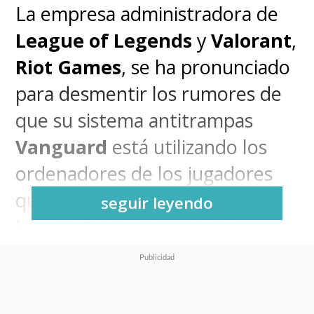
La empresa administradora de
League of Legends
y
Valorant
,
Riot Games
, se ha pronunciado
para desmentir los rumores de
que su sistema antitrampas
Vanguard
está utilizando los
ordenadores de los jugadores
que son
sorprendidos
seguir leyendo
haciendo trampas en sus
videojuegos
.
Tras una publicación de la