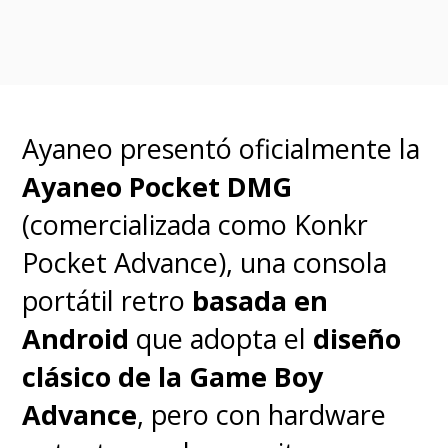
imagen de
dispositivos de
hardware para hacer trampas
que se venden
específicamente para usar en
Ayaneo presentó oficialmente la
VALORANT
(no son PC ni
Ayaneo Pocket DMG
componentes de PC normales)",
(comercializada como Konkr
dijo Riot. "Con nuestras últimas
Pocket Advance), una consola
actualizaciones,
Vanguard
portátil retro
basada en
ahora hace que esos
Android
que adopta el
diseño
dispositivos sean inútiles para
clásico de la Game Boy
Valorant
, pero no daña de
Advance
, pero con hardware
ninguna manera los