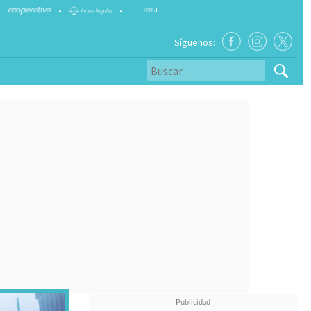
•
•
Síguenos: