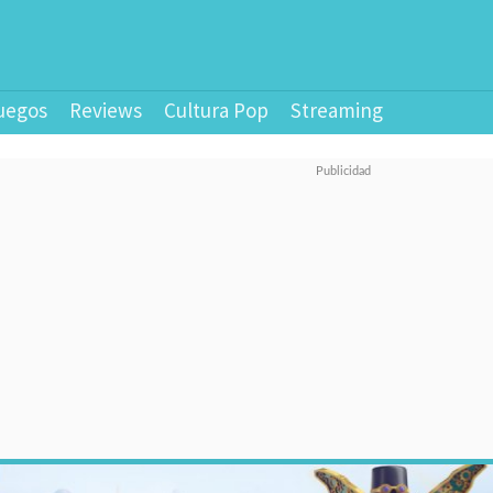
uegos
Reviews
Cultura Pop
Streaming