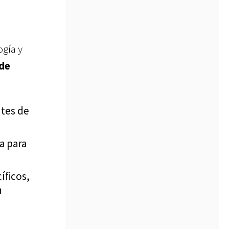
ogía y
 de
ntes de
a para
íficos,
n