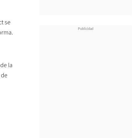
ct se
orma.
de la
 de