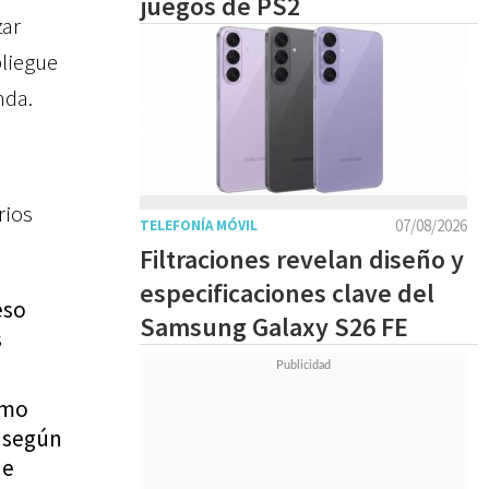
juegos de PS2
zar
pliegue
nda.
rios
07/08/2026
TELEFONÍA MÓVIL
Filtraciones revelan diseño y
especificaciones clave del
eso
Samsung Galaxy S26 FE
s
omo
e según
de