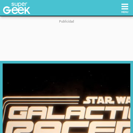
Inicio
Tecnología
Videojuegos
Reviews
Cultura Pop
Streaming
Síguenos: