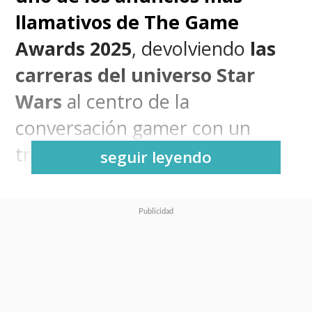
llamativos de The Game
Awards 2025
, devolviendo
las
carreras del universo Star
Wars
al centro de la
conversación gamer con un
tráiler que mezcla pod racing
seguir leyendo
clásico, speeders y motos a toda
velocidad en el Borde Exterior.
El juego, desarrollado por el
nuevo estudio Fuse Games
junto a Lucasfilm Games y el