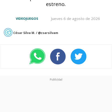
estreno.
En la
campaña para un
Jueves 6 de agosto de 2026
VIDEOJUEGOS
jugador tomaremos el control
de Shade
, un nuevo piloto con
César Silva M. / @csarsilvam
aspiraciones de fama y venganza
que debe abrirse paso por este
campeonato ilegal enfrentando
a rivales letales como Kester y a
toda una galería de corredores
originales repartidos por
planetas del canon y nuevas
localizaciones.