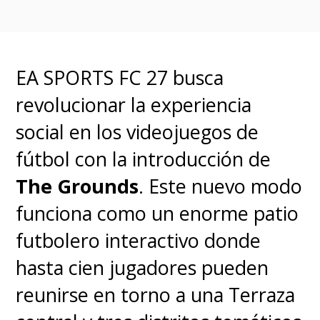
Cada vehículo tiene físicas y
estilos de manejo diferenciados
EA SPORTS FC 27 busca
lo que obliga a dominar el
revolucionar la experiencia
control fino y la gestión de
social en los videojuegos de
daños más que a buscar vueltas
fútbol con la introducción de
limpias como en un simulador
The Grounds
. Este nuevo modo
tradicional.
funciona como un enorme patio
Star Wars Galactic Racer está
futbolero interactivo donde
pensado para
PlayStation 5,
hasta cien jugadores pueden
Xbox Series X|S y PC
con
reunirse en torno a una Terraza