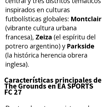
lanzamiento previsto para
central y tres distritos temáticos
2026
y soporte de multijugador
inspirados en culturas
cruzado.
futbolísticas globales:
Montclair
(vibrante cultura urbana
francesa),
Zeiza
(el espíritu del
potrero argentino) y
Parkside
(la histórica herencia obrera
inglesa).
Características principales de
The Grounds en EA SPORTS
FC 27