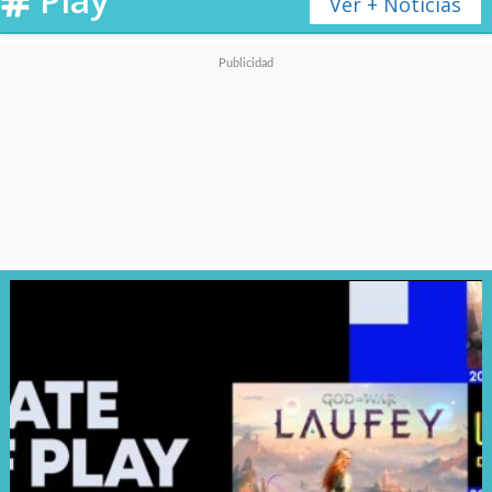
Ver + Noticias
El juego incorpora
visuales 3D
dinámicos
, con escenarios que
se doblan, cámaras que se
inclinan y cinemáticas más
expresivas para aumentar la
inmersión. La banda sonora se
amplía con la colaboración de
los compositores Christophe
Héral y Grant Kirkhope,
mientras que por primera vez en
la saga los personajes cuentan