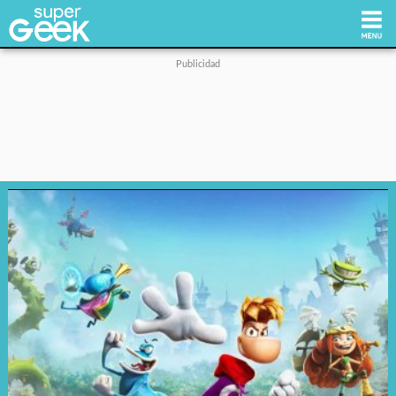
Inicio
Tecnología
Videojuegos
Reviews
Cultura Pop
Streaming
Síguenos: