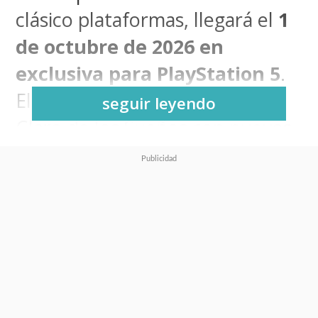
clásico plataformas, llegará el
1
de octubre de 2026 en
exclusiva para PlayStation 5
.
El título expande la historia del
seguir leyendo
Claro de los Sueños con nuevos
contenidos y giros narrativos,
donde Rayman, Globox,
Barbara, el Gran Minimus y
Murphy deberán enfrentar a un
villano sombrío que esparce
corrupción y rescatar a los
Teensies.