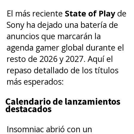
Retro Pack con trajes para los
personajes, una galería de arte y
El más reciente
State of Play
de
una copia de Rayman Origins:
Sony ha dejado una batería de
Enhanced Edition, que llega con
anuncios que marcarán la
resolución 4K, 60 FPS y mejoras
agenda gamer global durante el
modernas como
resto de 2026 y 2027. Aquí el
retroalimentación háptica.
repaso detallado de los títulos
Quienes reserven cualquier
más esperados:
edición recibirán el
Hoodlum
Calendario de lanzamientos
Havoc Pack
, con trajes
destacados
inspirados en Rayman 3.
Insomniac abrió con un