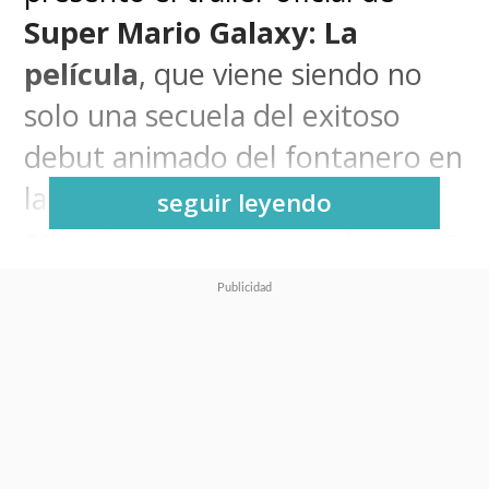
Super Mario Galaxy: La
película
, que viene siendo no
solo una secuela del exitoso
debut animado del fontanero en
la pantalla grande, sino que
seguir leyendo
además una nueva aventura que
tiene como soporte
precisamente ese título de la
franquicia y que nos presentará
más personajes del universo de
Mario Bros.