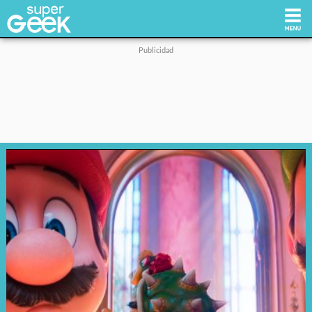
Inicio
Tecnología
Videojuegos
Reviews
Cultura Pop
Streaming
Síguenos: