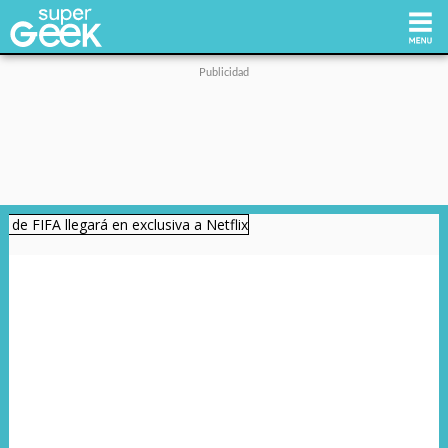
Inicio
Tecnología
Videojuegos
Reviews
Cultura Pop
Streaming
Síguenos: