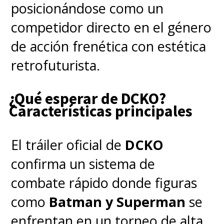
posicionándose como un
cosa: los mejores años
competidor directo en el género
de
VALORANT
están por venir
de acción frenética con estética
y eso es porque vamos a
retrofuturista.
trabajar en ello junto con
nuestra comunidad"
.
¿Qué esperar de DCKO?
Características principales
El tráiler oficial de
DCKO
confirma un sistema de
combate rápido donde figuras
como
Batman y Superman
se
enfrentan en un torneo de alta