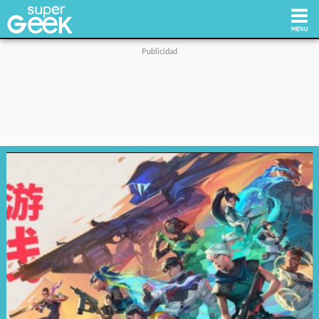
Inicio
Tecnología
Videojuegos
Reviews
Cultura Pop
Streaming
Síguenos: