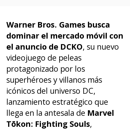
celebrarse entre las temporadas
del VALORANT Champions Tour.
Warner Bros. Games busca
dominar el mercado móvil con
Ya nos lo adelantó a
el anuncio de DCKO
, su nuevo
SuperGeek
el propio CEO de
videojuego de peleas
Riot Games,
Dylan
protagonizado por los
Jadeja
,
durante el
torneo
superhéroes y villanos más
Masters en Toronto al
icónicos del universo DC,
asegurar que "e
stos últimos
lanzamiento estratégico que
cinco años han sido
llega en la antesala de
Marvel
absolutamente increíbles,
Tōkon: Fighting Souls
,
pero puedo asegurarles una