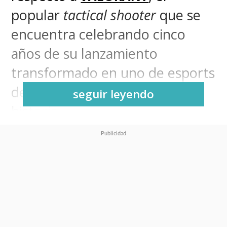
popular
tactical shooter
que se
encuentra celebrando cinco
años de su lanzamiento
transformado en uno de esports
de mayor crecimiento en la
seguir leyendo
historia.
La versión para móviles de
VALORANT finalmente está
disponible… pero solo en
China.