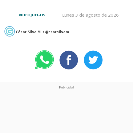
Lunes 3 de agosto de 2026
VIDEOJUEGOS
César Silva M. / @csarsilvam
¿Y cuándo en Latinoamérica?
Para el resto del mundo, Riot
ha mantenido silencio total
,
por lo que habrá que esperar a
ver si tendremos novedades en
el mayor evento anual del
competitivo,
VALORANT