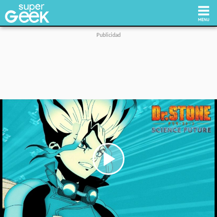
Inicio
Tecnología
Videojuegos
Reviews
Cultura Pop
Play
Video
Streaming
Síguenos: