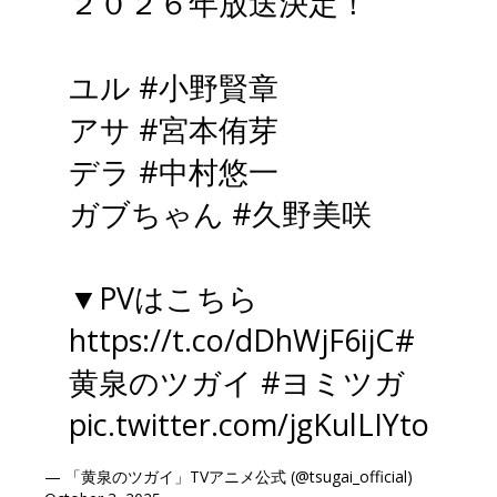
２０２６年放送決定！
ユル
#小野賢章
アサ
#宮本侑芽
デラ
#中村悠一
ガブちゃん
#久野美咲
▼PVはこちら
https://t.co/dDhWjF6ijC
#
黄泉のツガイ
#ヨミツガ
pic.twitter.com/jgKulLIYto
— 「黄泉のツガイ」TVアニメ公式 (@tsugai_official)