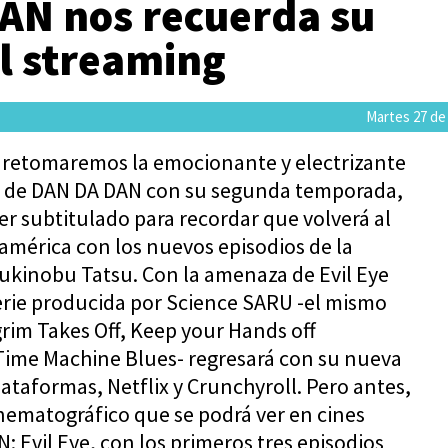
AN nos recuerda su
l streaming
Martes 27 de
io retomaremos la emocionante y electrizante
e de DAN DA DAN con su segunda temporada,
iler subtitulado para recordar que volverá al
américa con los nuevos episodios de la
Yukinobu Tatsu. Con la amenaza de Evil Eye
serie producida por Science SARU -el mismo
grim Takes Off, Keep your Hands off
Time Machine Blues- regresará con su nueva
taformas, Netflix y Crunchyroll. Pero antes,
nematográfico que se podrá ver en cines
: Evil Eye, con los primeros tres episodios