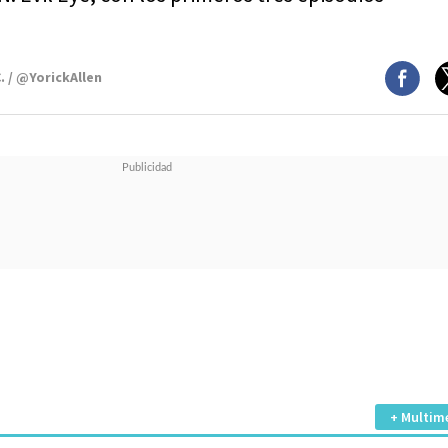
. / @YorickAllen
+ Multim