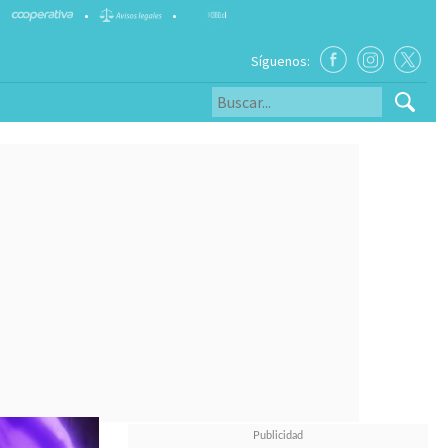
•
•
Síguenos: