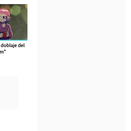
 doblaje del
im"