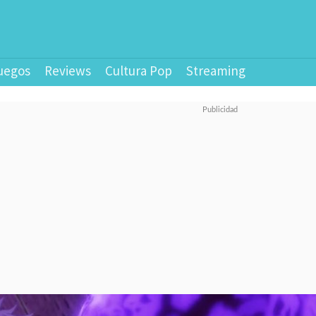
uegos
Reviews
Cultura Pop
Streaming