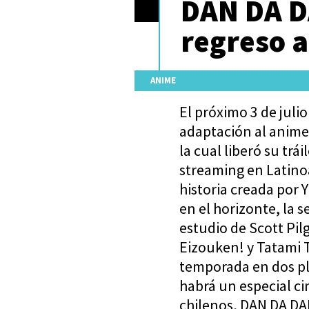
DAN DA D
regreso a
ANIME
El próximo 3 de jul
adaptación al anim
la cual liberó su trá
streaming en Latino
historia creada por 
en el horizonte, la 
estudio de Scott Pil
Eizouken! y Tatami 
temporada en dos pla
habrá un especial ci
chilenos, DAN DA DAN