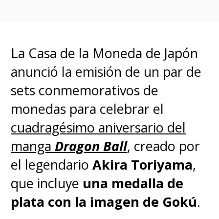
Aunque aquella serie no sea
canónica dentro de la
La Casa de la Moneda de Japón
franquicia, el propio
anunció la emisión de un par de
Toriyama se encargó de
sets conmemorativos de
incorporar algunos elementos
monedas para celebrar el
de
GT
dentro de la
cuadragésimo aniversario del
continuidad oficial,
manga
Dragon Ball
, creado por
incluyendo a Pan.
el legendario
Akira Toriyama
,
que incluye
una medalla de
Sin embargo, fue con
Dragon
plata con la imagen de Gokú
.
Ball DAIMA
, cuya historia volvió