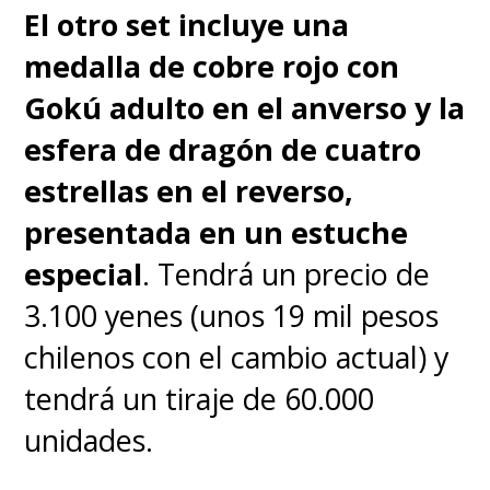
El otro set incluye una
La serie ya había anotado un
medalla de cobre rojo con
hito al mostrar
la
Gokú adulto en el anverso y la
transformación de un
esfera de dragón de cuatro
pequeño Vegeta en
Super
estrellas en el reverso,
Saiyajin 3
.
presentada en un estuche
especial
. Tendrá un precio de
Ahora... ¿cómo afecta todo
3.100 yenes (unos 19 mil pesos
esto a la continuidad y al
chilenos con el cambio actual) y
hecho de que
Daima
se
tendrá un tiraje de 60.000
desarrolla entre los eventos
unidades.
Dragon Ball Z
y
Dragon Ball