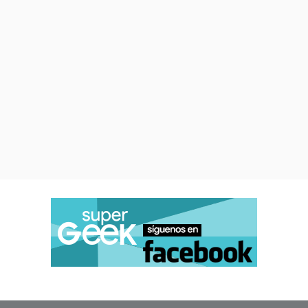
Komaki fue directora de
One
Piece
y también de episodios en
series como
Marie & Gali
.
Toriyama está acreditado en
la historia original del anime
y en el diseño de personajes
,
con
Katsuyoshi
Nakatsuru
(
Dragon Ball Z,
Digimon
) adaptando sus diseños
para la animación. Se
suma
Yuuko Kakihara
en la