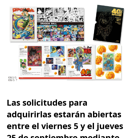
Super
?
Probablemente, será
algo que jamás tendrá
respuesta.
Muy Toriyama todo
.
————————
#ドラゴ
ンボールDAIMA
あらすじ&場面カット公開
✨
————————
Las solicitudes para
adquirirlas estarán abiertas
第18話「メザメ」
entre el viernes 5 y el jueves
ご視聴ありがとうござい
25 de septiembre mediante