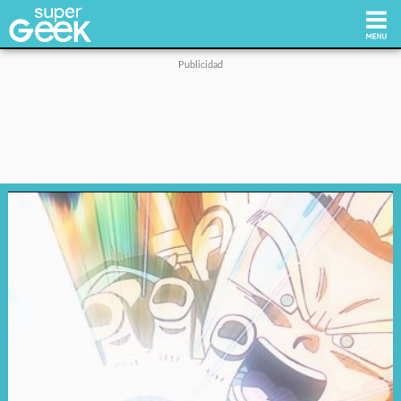
Inicio
Tecnología
Videojuegos
Reviews
Cultura Pop
Streaming
Síguenos: