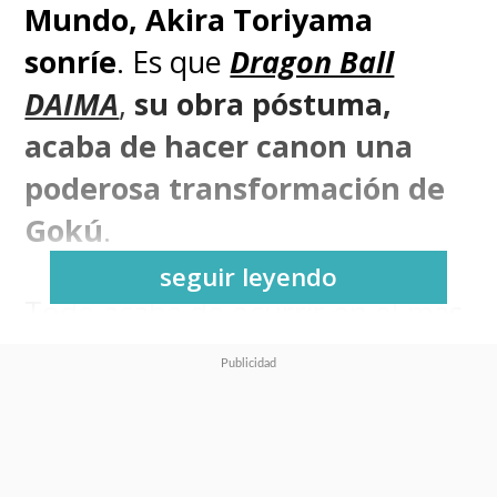
Mundo, Akira Toriyama
sonríe
. Es que
Dragon Ball
DAIMA
,
su obra póstuma,
acaba de hacer canon una
poderosa transformación de
Gokú
.
seguir leyendo
Todo acaba de ocurrir en el más
reciente episodio del anime, que
tuvo a Toriyama en el concepto
original, realizando los diseños
de personajes y trabajando en