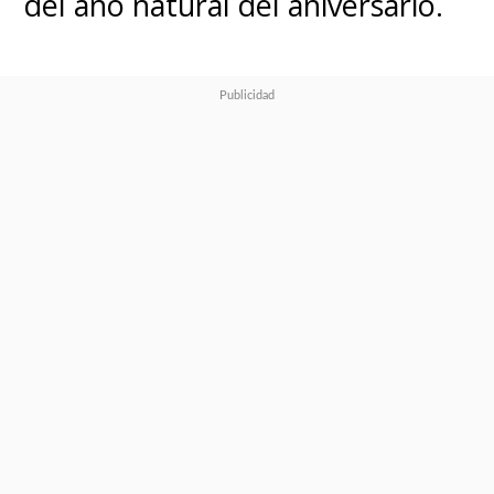
del año natural del aniversario.
https://t.co/KfFTK8lGuS
#DAIM
pic.twitter.com/FZmTHnLEDi
— TVアニメ「ドラゴンボールDAIMA」公式 | 毎週金曜日
23:40より放送中！ (@DB_super2015)
February 14, 2025
El anime es dirigido
por
Yoshitaka Yashima
y
Aya
Komaki
. El primero ha sido
director de animación de
Dragon
Ball Super
y de la franquicia
de
Digimon
, mientras que