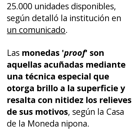
25.000 unidades disponibles,
vuelve a su forma adulta.
según detalló la institución en
un comunicado
.
En
Daima
, Gokú mantiene la
forma y estatura de niño
Las
monedas '
proof
' son
durante la transformación a
aquellas acuñadas mediante
SSJ 4, pero sí adquiere la
una técnica especial que
famosa apariencia primitiva y
otorga brillo a la superficie y
salvaje. Además, tanto el
resalta con nitidez los relieves
pelaje como su pelo adquiere
de sus motivos
, según la Casa
un color rojo. La cola también
de la Moneda nipona.
está de regreso
.