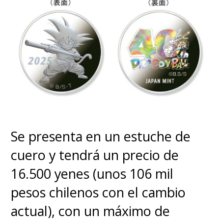
Por supuesto, no se trata de
una transformación idéntica
a la que vimos en
Dragon Ball
GT
, tomando solamente como
base el diseño y el concepto, sin
el requerimiento de convertirse
Se presenta en un estuche de
en Mono Gigantesco Dorado y
cuero y tendrá un precio de
recuperar la consciencia para
16.500 yenes (unos 106 mil
dominar esta forma. Tampoco
pesos chilenos con el cambio
anula el efecto del deseo de
actual), con un máximo de
Shen Long, por lo que Gokú no