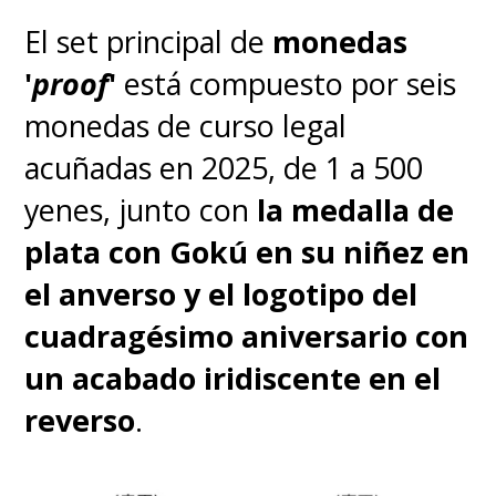
pequeños a nuestros héroes,
El set principal de
monedas
donde
Toriyama dio el gran
'
proof
'
está compuesto por seis
golpe al hacer canon la
monedas de curso legal
transformación Super
acuñadas en 2025, de 1 a 500
Saiyajin 4 (
SSJ4)
de Gokú
.
yenes, junto con
la medalla de
plata con Gokú en su niñez en
el anverso y el logotipo del
cuadragésimo aniversario con
un acabado iridiscente en el
reverso
.