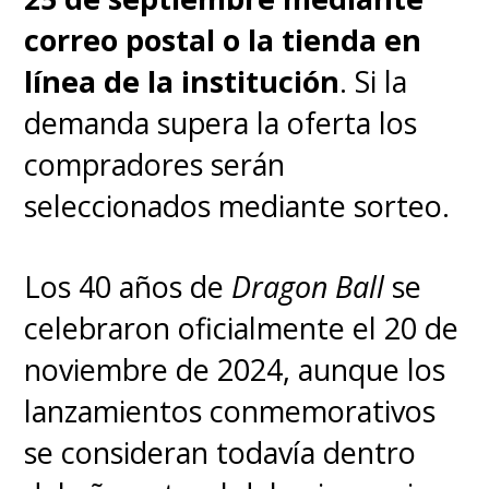
ました❕
correo postal o la tienda en
0:30からPrime Videoと
línea de la institución
. Si la
FODにて最速見逃し配信
demanda supera la oferta los
開始❕
compradores serán
seleccionados mediante sorteo.
各配信サイトでは
2/18(火)0:30より見逃し配
Los 40 años de
Dragon Ball
se
信📺
celebraron oficialmente el 20 de
noviembre de 2024, aunque los
次回もお見逃しなく👀✨
lanzamientos conmemorativos
se consideran todavía dentro
🔽あらすじ