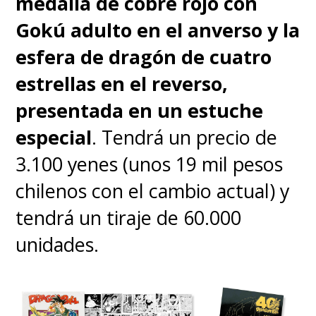
medalla de cobre rojo con
Ball
sobrevive a Toriyama,
Gokú adulto en el anverso y la
inaugurando también
un
esfera de dragón de cuatro
gigantesco parque
estrellas en el reverso,
temático
dentro del
presentada en un estuche
megaproyecto
especial
. Tendrá un precio de
turístico
Qiddiya
de Riad, que
3.100 yenes (unos 19 mil pesos
espira a convertirse en la
chilenos con el cambio actual) y
"capital del entretenimiento"
tendrá un tiraje de 60.000
saudí.
unidades.