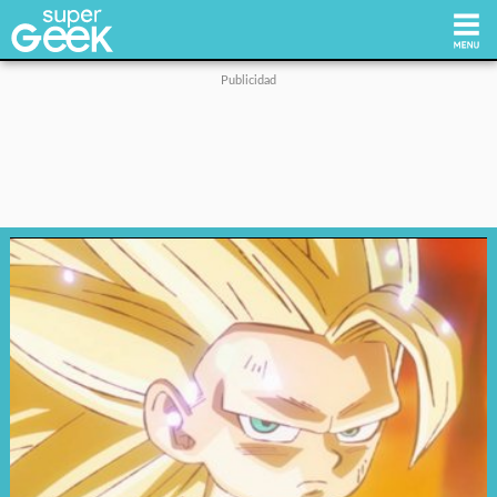
Inicio
Tecnología
Videojuegos
Reviews
Cultura Pop
Streaming
Síguenos: