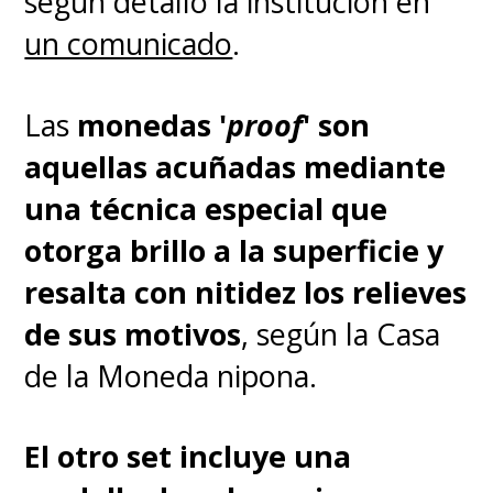
según detalló la institución en
tri.
, el remake de
Urusei
un comunicado
.
Yatsura
y la celebrada
Cells at
Work!
Las
monedas '
proof
' son
aquellas acuñadas mediante
El título "DAIMA" es un
una técnica especial que
término inventado y no
otorga brillo a la superficie y
significa nada realmente,
resalta con nitidez los relieves
pero Toriyama había indicado
de sus motivos
, según la Casa
que -en español- sería algo así
de la Moneda nipona.
como "Malvado"
.
El otro set incluye una
La franquicia de
Dragon