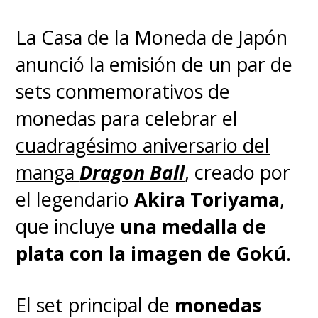
#dragonball
#ドラゴンボ
La Casa de la Moneda de Japón
ール
anunció la emisión de un par de
pic.twitter.com/CRkACr8CGx
sets conmemorativos de
— DRAGON BALL OFFICIAL (@DB_official_en)
February
monedas para celebrar el
7, 2025
cuadragésimo aniversario del
manga
Dragon Ball
, creado por
Hay tres plataformas de
el legendario
Akira Toriyama
,
streaming que emiten
Dragon
que incluye
una medalla de
Ball DAIMA
en Latinoamérica
,
plata con la imagen de Gokú
.
con
Crunchyroll emitiendo
la
serie con
simulcast
, casi en
El set principal de
monedas