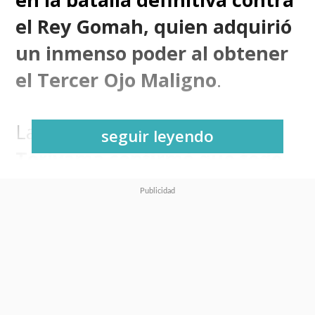
el Rey Gomah, quien adquirió
un inmenso poder al obtener
el Tercer Ojo Maligno
.
La obra póstuma de
Akira
seguir leyendo
Toriyama confirmó que todo
terminará el próximo 28 de
febrero con la emisión de su
episodio 20
, poniendo término
a la más reciente aventura de
Gokú y compañía que tiene a