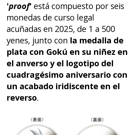
simultáneo con Japón, y
Max
'
proof
'
está compuesto por seis
y
Netflix
con desfase.
monedas de curso legal
acuñadas en 2025, de 1 a 500
El anime es dirigido
yenes, junto con
la medalla de
por
Yoshitaka Yashima
y
Aya
plata con Gokú en su niñez en
Komaki
. El primero ha sido
el anverso y el logotipo del
director de animación de
Dragon
cuadragésimo aniversario con
Ball Super
y de la franquicia
un acabado iridiscente en el
de
Digimon
, mientras que
reverso
.
Komaki fue directora de
One
Piece
y también de episodios en
series como
Marie & Gali
.