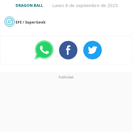
Lunes 8 de septiembre de 2025
DRAGON BALL
mundo
".
EFE / SuperGeek
La nueva serie cuenta con un
nuevo opening titulado "
Jaka
Jaan
", tema creado en conjunto
por
Zedd y C&K
con letras
de
Yukinojo Mori.
Mientras que
el tema de cierre
titulado
"NAKAMA"
fue
compuesto por
Zedd
y es
interpretado por
AI
, quien