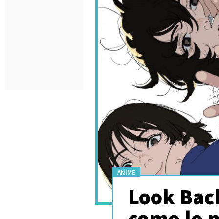
ANIME
Look Back
como lo 