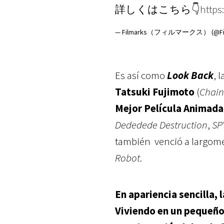
詳しくはこちら👇
https
— Filmarks（フィルマークス） (@Fil
Es así como
Look Back
, 
Tatsuki Fujimoto
(
Chai
Mejor Película Animada
Dededede Destruction
,
SP
también venció a largome
Robot
.
En apariencia sencilla, 
Viviendo en un pequeño