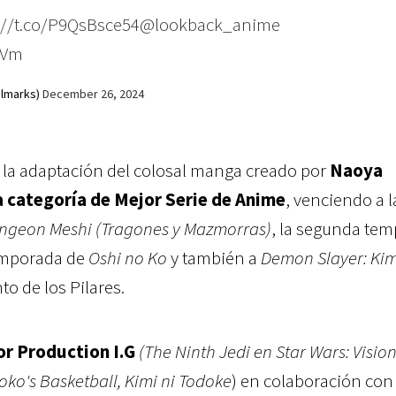
://t.co/P9QsBsce54
@lookback_anime
mVm
marks)
December 26, 2024
, la adaptación del colosal manga creado por
Naoya
a categoría de Mejor Serie de Anime
, venciendo a l
ngeon Meshi (Tragones y Mazmorras)
, la segunda te
temporada de
Oshi no Ko
y también a
Demon Slayer: Ki
o de los Pilares.
r Production I.G
(The Ninth Jedi en Star Wars: Vision
oko's Basketball, Kimi ni Todoke
) en colaboración co