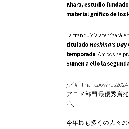
Khara, estudio fundado 
material gráfico de los 
La franquicia aterrizará e
titulado
Hoshina's Day 
temporada
. Ambos se pr
Sumen a ello la segund
/／
#FilmarksAwards2024
アニメ部門 最優秀賞発
\＼
今年最も多くの⼈々の