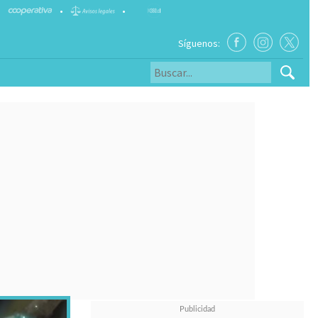
•
•
Síguenos: