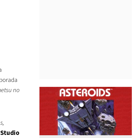
a
mporada
metsu no
s,
n
Studio