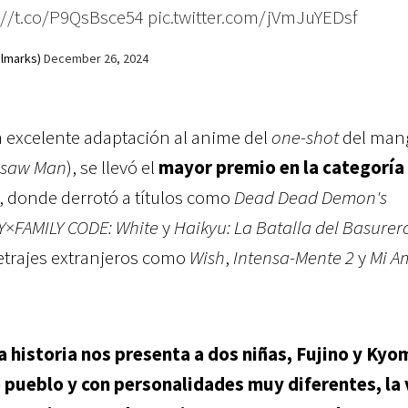
://t.co/P9QsBsce54
pic.twitter.com/jVmJuYEDsf
marks)
December 26, 2024
la excelente adaptación al anime del
one-shot
del man
nsaw Man
), se llevó el
mayor premio en la categoría
, donde derrotó a títulos como
Dead Dead Demon's
Y×FAMILY CODE: White
y
Haikyu: La Batalla del Basurer
trajes extranjeros como
Wish
,
Intensa-Mente 2
y
Mi A
la historia nos presenta a dos niñas, Fujino y Kyo
 pueblo y con personalidades muy diferentes, la 