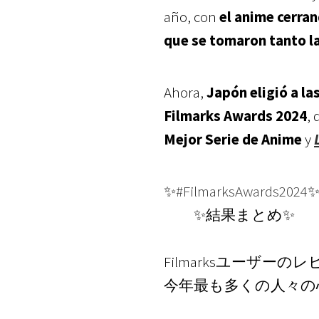
año, con
el anime cerran
que se tomaron tanto la
Ahora,
Japón eligió a la
Filmarks Awards 2024
,
Mejor Serie de Anime
y
✨
#FilmarksAwards2024
✨結果まとめ✨
Filmarksユーザー
今年最も多くの人々の