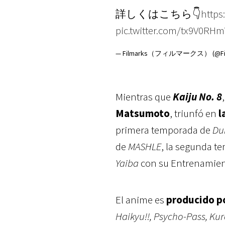
詳しくはこちら👇
https
pic.twitter.com/tx9V0RH
— Filmarks（フィルマークス） (@Fil
Mientras que
Kaiju No. 8
Matsumoto
, triunfó en
l
primera temporada de
Du
de
MASHLE
, la segunda 
Yaiba
con su Entrenamient
El anime es
producido po
Haikyu!!, Psycho-Pass, Kur