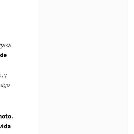
gaka
 de
o
,
y
migo
moto.
vida