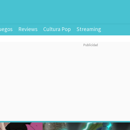
uegos
Reviews
Cultura Pop
Streaming