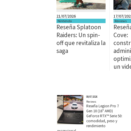
21/07/2026
17/07/202
Nintendo
Reviews
Reseña Splatoon
Reseña
Raiders: Un spin-
Cove:
off que revitaliza la
constr
saga
admini
optimi
un vid
08/07/2026
Reviews
Reseña Legion Pro 7
Gen 10 (16" AMD)
GeForce RTX™ Serie 50:
comodidad, peso y
rendimiento
excepcional