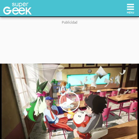
Inicio
Tecnología
Videojuegos
Reviews
Cultura Pop
Play
Video
Streaming
Síguenos: