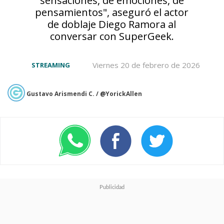
como
Keiji
,
Mariko Honda
pensamientos", aseguró el actor
como
Elizabeth
y
Shiori Izaw
a
de doblaje Diego Ramora al
conversar con SuperGeek.
como
Piyoko
, sumándose ahora
Mitsuaki Kanuka
com
o Morio
Viernes 20 de febrero de 2026
STREAMING
y
Tomohiro Ōno
como
Keisuke
.
Gustavo Arismendi C. / @YorickAllen
Teniendo a
Viz
a cargo de la
distribución global, se confirmó
su estreno para la temporada
de primavera de 2026 (abril a
junio)
en
Adult Swim
, o sea,