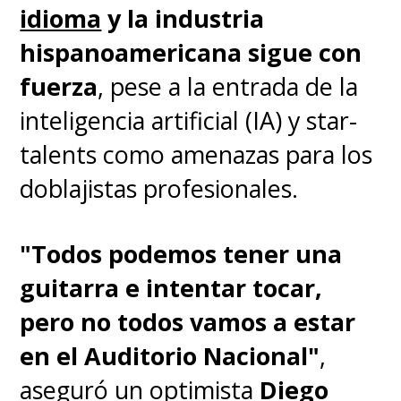
el impresionante nivel de
idioma
y la industria
detalle de la obra, con un
hispanoamericana sigue con
trazo potente y una acción
fuerza
, pese a la entrada de la
que no decepciona
.
inteligencia artificial (IA) y star-
talents como amenazas para los
También existe una versión
doblajistas profesionales.
en físico en español editada
por Ivréa en Latinoamérica
.
"Todos podemos tener una
guitarra e intentar tocar,
pero no todos vamos a estar
en el Auditorio Nacional"
,
aseguró un optimista
Diego