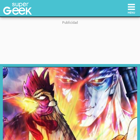
Inicio
Tecnología
Videojuegos
Reviews
Cultura Pop
Streaming
Síguenos: