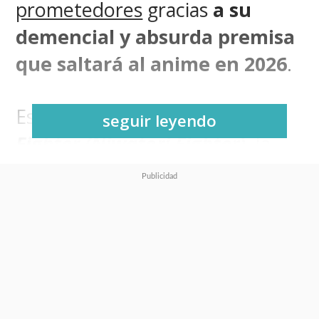
prometedores
gracias
a su
demencial y absurda premisa
que saltará al anime en 2026
.
Estamos hablando de
Rooster
seguir leyendo
Fighter (Niwatori Fighter)
, la
adaptación del popular manga
de
Shū Sakuratani
(
T-
Dragon
) que nos presenta un
mundo en el que la humanidad
es amenazada por monstruos
horribles y gigantescos llamados