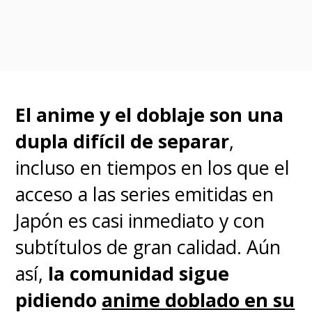
El anime y el doblaje son una
dupla difícil de separar
,
incluso en tiempos en los que el
acceso a las series emitidas en
Los
capítulos se pueden leer
Japón es casi inmediato y con
gratis en el sitio de
Complex
, de
subtítulos de gran calidad. Aún
la editorial
Hero
.
Aunque no
así,
la comunidad sigue
estén en español, se disfruta
pidiendo
anime doblado en su