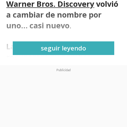
Warner Bros. Discovery
volvió
a cambiar de nombre por
uno… casi nuevo
.
La plataforma Max
seguir leyendo
recuperará su nombre
original, HBO Max, que
renace de las cenizas como el
mismo Jon Snow a
dos años
de su "muerte"
.
Después de todo, se entendió