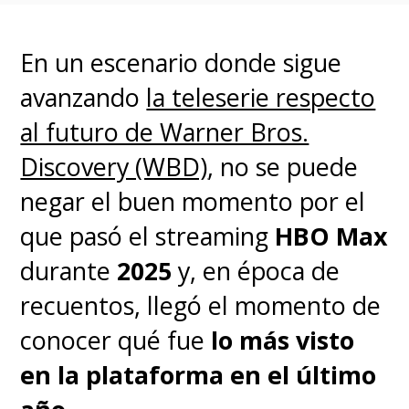
rentabilidad en casi 3.000
millones de dólares en dos años.
En un escenario donde sigue
avanzando
la teleserie respecto
Según las estimaciones de la
al futuro de Warner Bros.
compañía,
alcanzarán más de
Discovery (WBD)
, no se puede
150 millones de suscriptores a
negar el buen momento por el
fines de 2026
.
que pasó el streaming
HBO Max
durante
2025
y, en época de
recuentos, llegó el momento de
conocer qué fue
lo más visto
en la plataforma en el último