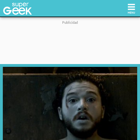
Inicio
Tecnología
Videojuegos
Reviews
Cultura Pop
Streaming
Síguenos: