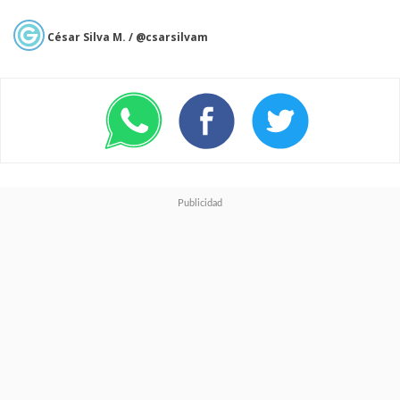
César Silva M. / @csarsilvam