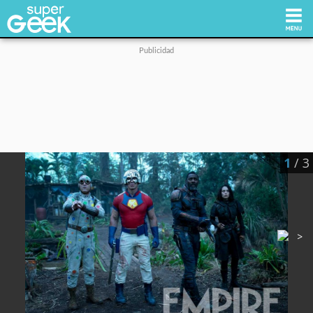
Inicio
Tecnología
1
/ 3
Videojuegos
Reviews
Cultura Pop
Streaming
Síguenos: