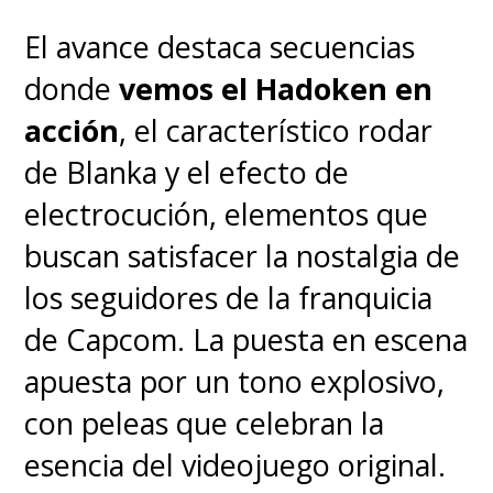
el mayor recordatorio que nos
El avance destaca secuencias
ha dado la gran pantalla de
donde
vemos el Hadoken en
que el cine sí puede ser un
acción
, el característico rodar
evento, y uno espectacular
de Blanka y el efecto de
(...)
Con temas universales y
electrocución, elementos que
un espectáculo
buscan satisfacer la nostalgia de
cinematográfico de increíble
los seguidores de la franquicia
altura, bienvenido sea el
de Capcom. La puesta en escena
regreso a Pandora"
.
apuesta por un tono explosivo,
con peleas que celebran la
A la espera de
Fuego
y Cenizas
,
esencia del videojuego original.
ya pueden revivir
Avatar
y