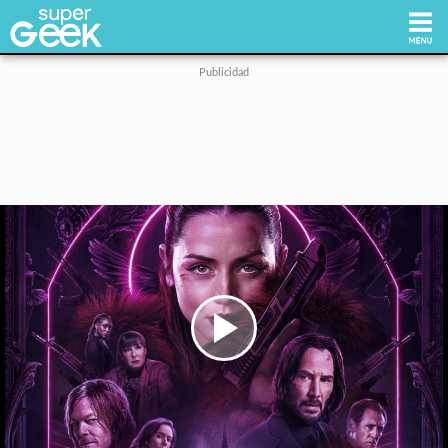
Inicio
Tecnología
Videojuegos
Reviews
Cultura Pop
Play
Video
Streaming
Síguenos: