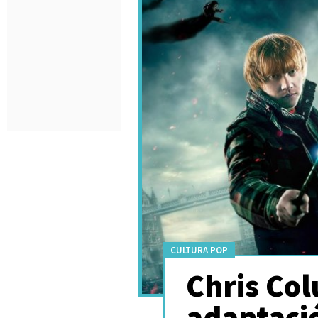
CULTURA POP
Chris Col
adaptació