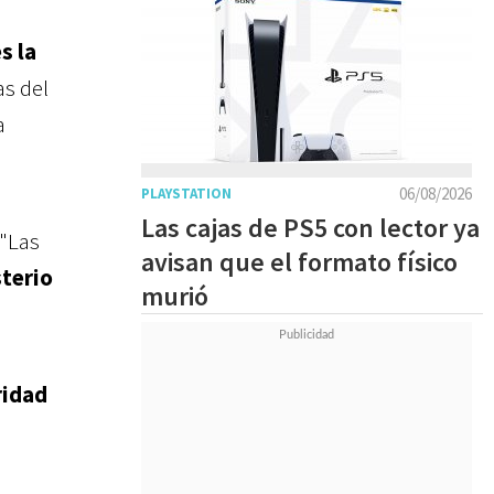
s la
as del
a
06/08/2026
PLAYSTATION
Las cajas de PS5 con lector ya
 "Las
avisan que el formato físico
terio
murió
ridad