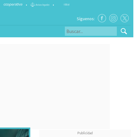
•
•
Síguenos: