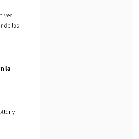
n ver
r de las
n la
tter y