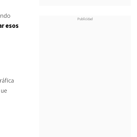
ando
ar esos
ráfica
que