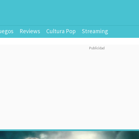
uegos
Reviews
Cultura Pop
Streaming