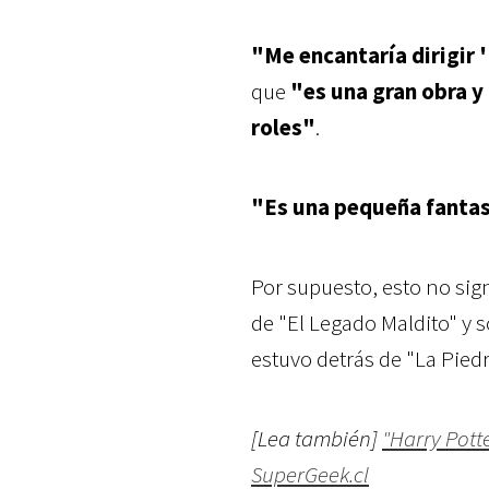
"Me encantaría dirigir 
que
"es una gran obra y
roles"
.
"Es una pequeña fantas
Por supuesto, esto no sig
de "El Legado Maldito" y 
estuvo detrás de "La Piedr
[Lea también]
"Harry Potte
SuperGeek.cl