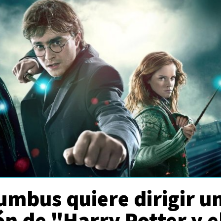
umbus quiere dirigir u
n de "Harry Potter y e