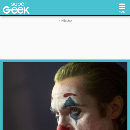
Inicio
Tecnología
Videojuegos
Reviews
Cultura Pop
Streaming
Síguenos: