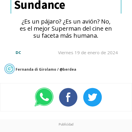
Sundance
el reporte. Lo cierto es que
el
actor "aún no ha firmado un
¿Es un pájaro? ¿Es un avión? No,
trato" para retomar su
es el mejor Superman del cine en
su faceta más humana.
premiado rol, pero ya se está
cerca de concretar su firma
Viernes 19 de enero de 2024
DC
para asegurar su retorno
.
Fernanda di Girolamo / @berdea