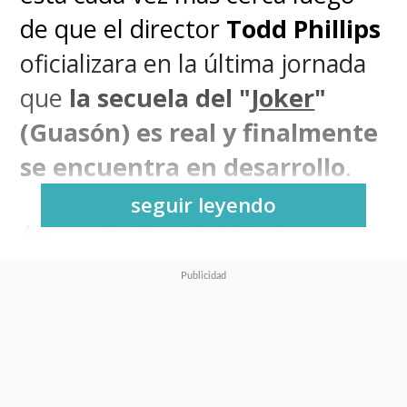
de que el director
Todd Phillips
oficializara en la última jornada
que
la secuela del "
Joker
"
(Guasón) es real y finalmente
se encuentra en desarrollo
.
seguir leyendo
Ahora, lo importante es
aterrizar todo esto, ya que
todavía no tenemos una
fecha de estreno y menos un
inicio de grabaciones
de esta
nueva entrega del payaso que