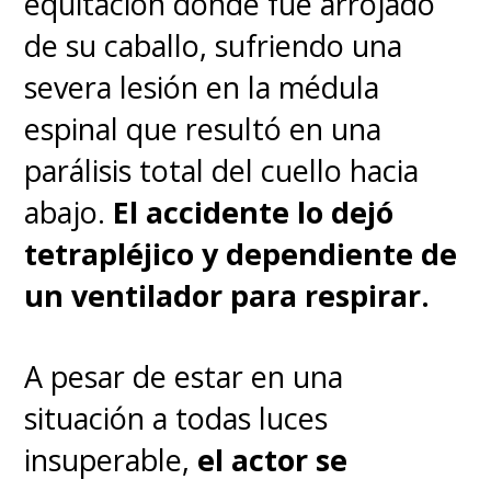
equitación donde fue arrojado
recaudó más de 1.000 millones
de su caballo, sufriendo una
de dólares con un presupuesto
severa lesión en la médula
de alrededor de 55 millones.
espinal que resultó en una
parálisis total del cuello hacia
Al final, era cuestión de tiempo y
abajo.
El accidente lo dejó
de una buena negociación.
tetrapléjico y dependiente de
un ventilador para respirar.
A pesar de estar en una
situación a todas luces
insuperable,
el actor se