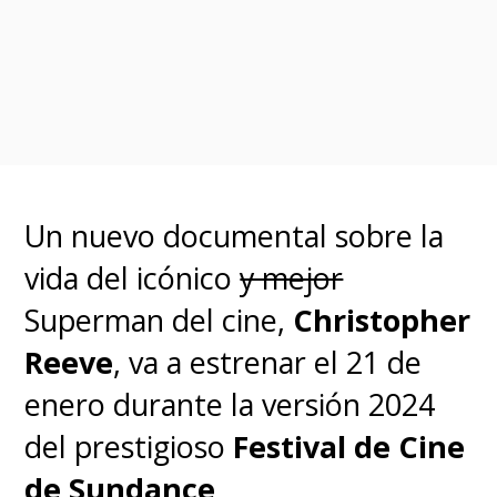
11 nominaciones a los Oscar. En
la premiación,
P
hoenix se llevó
la estatuilla como Mejor Actor
y la compositora Hildur
Guðnadóttir se alzó con el
trofeo a Mejor Banda Sonora
.
Un nuevo documental sobre la
vida del icónico
y mejor
Aquella cinta dirigida por Phillips
Superman del cine,
Christopher
se transformó en la película con
Reeve
, va a estrenar el 21 de
calificación R más exitosa a nivel
enero durante la versión 2024
mundial, por lo que la idea de
del prestigioso
Festival de Cine
una eventual secuela venía
de Sundance
.