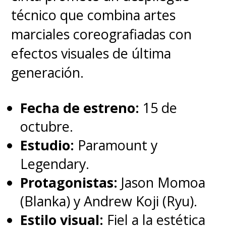
técnico que combina artes
todo sale bien, la nueva cinta se
marciales coreografiadas con
estrenará el próximo 19 de
efectos visuales de última
noviembre.
generación.
Fecha de estreno:
15 de
octubre.
Estudio:
Paramount y
Legendary.
Protagonistas:
Jason Momoa
(Blanka) y Andrew Koji (Ryu).
Estilo visual:
Fiel a la estética