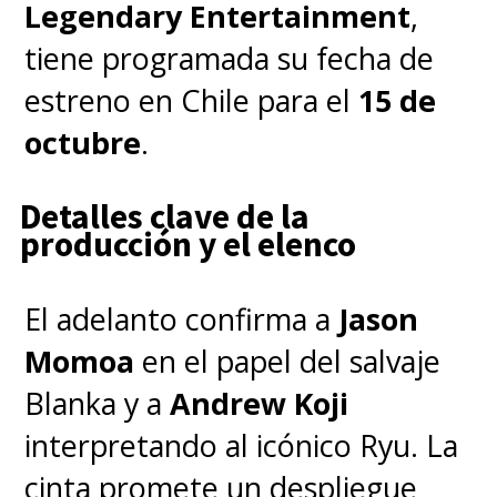
Legendary Entertainment
,
Harold Ramis
, fallecido en
tiene programada su fecha de
2004, estará muy presente por
estreno en Chile para el
15 de
la importancia de su personaje
octubre
.
en la historia y su vínculo con la
familia que conoceremos en
Detalles clave de la
esta película.
producción y el elenco
El adelanto confirma a
Jason
"Ghostbusters: Afterlife"
Momoa
en el papel del salvaje
originalmente debió haberse
Blanka y a
Andrew Koji
estrenado en 2020, pero la
interpretando al icónico Ryu. La
pandemia obligó a postergar su
cinta promete un despliegue
debut en más de una ocasión. Si