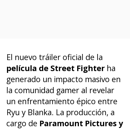
En este lugar conocerán al
profesor "Grooberson",
interpretado por
Paul Rudd
,
quien está obsesionado con los
El nuevo tráiler oficial de la
profesionales del negocio de
película de Street Fighter
ha
cazar fantasmas, y descubrirán
generado un impacto masivo en
su desconocida conexión con los
la comunidad gamer al revelar
famosos
un enfrentamiento épico entre
"Cazafantasmas", nombre que
Ryu y Blanka. La producción, a
jamás habían escuchado.
cargo de
Paramount Pictures y