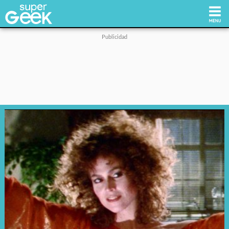
Inicio
Tecnología
Videojuegos
Reviews
Cultura Pop
Streaming
Síguenos: