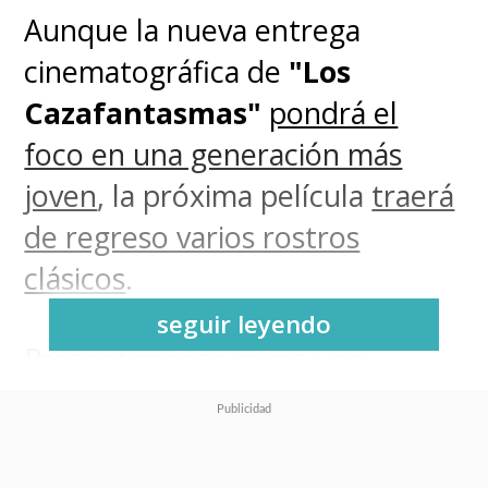
Aunque la nueva entrega
cinematográfica de
"Los
Cazafantasmas"
pondrá el
foco en una generación más
joven
, la próxima película
traerá
de regreso varios rostros
clásicos
.
seguir leyendo
Presentándose como una
continuación directa de los
eventos de las primeras dos
películas dirigidas por Ivan