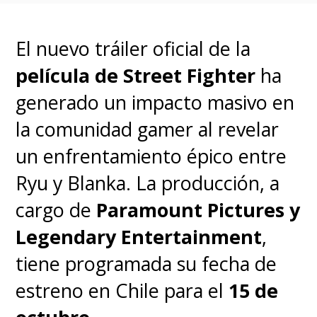
La película llegará a los cines,
El nuevo tráiler oficial de la
pero es imposible asegurar,
película de Street Fighter
ha
por ahora, cuándo ocurrirá
generado un impacto masivo en
aquello
, más aún cuando
13,7
la comunidad gamer al revelar
millones de personas estarán en
un enfrentamiento épico entre
cuarentena (Fase 1)
a partir de
Ryu y Blanka. La producción, a
este jueves 25 e marzo en todo
cargo de
Paramount Pictures y
el país, siendo una medida que
Legendary Entertainment
,
se extiende por un máximo de
tiene programada su fecha de
cuatro semanas.
estreno en Chile para el
15 de