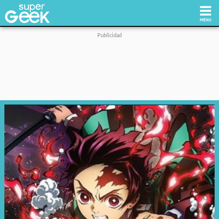
Inicio
Tecnología
Videojuegos
Reviews
Cultura Pop
Streaming
Síguenos: