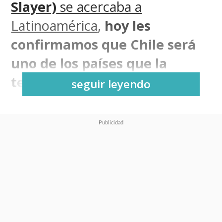
Slayer)
se acercaba a
Latinoamérica
,
hoy les
confirmamos que Chile será
uno de los países que la
tendrá
.
seguir leyendo
"Kimetsu no Yaiba: Mugen
Ressha-Hen" (Demon Slayer:
Mugen Train) sí contará con
un estreno en la pantalla
grande en cines chilenos
, con
la cadena
Cinemark