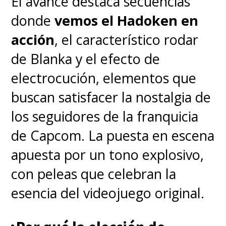
El avance destaca secuencias
temporada del anime
, a cargo
donde
vemos el Hadoken en
del mismo estudio ufotable, que
acción
, el característico rodar
adaptará el arco del
"Distrito
de Blanka y el efecto de
del Entretenimiento"
, el
electrocución, elementos que
octavo del manga de
Koyoharu
buscan satisfacer la nostalgia de
Gotouge
. Esto es una
los seguidores de la franquicia
continuación directa de lo visto
de Capcom. La puesta en escena
en la premiada y exitosa
apuesta por un tono explosivo,
película, que presentó el arco
con peleas que celebran la
del
"Tren Demonio"
.
esencia del videojuego original.