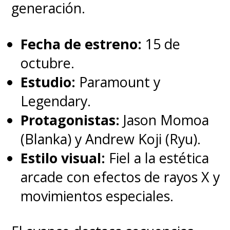
generación.
de EE.UU. y Canadá un día
después, para luego estar
Fecha de estreno:
15 de
disponible en formato digital el
octubre.
22 de junio. Además,
se
Estudio:
Paramount y
estrenará en Blu-Ray y DVD en
Legendary.
Japón el 16 de junio
.
Protagonistas:
Jason Momoa
Considerando la situación
(Blanka) y Andrew Koji (Ryu).
sanitaria, puede que llegue en
Estilo visual:
Fiel a la estética
formato casero antes de poder
arcade con efectos de rayos X y
verla en cines chilenos.
movimientos especiales.
Este 2021 tendremos
una nueva