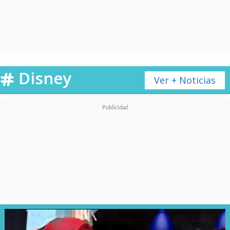
video.
The reaction to the
#SpiderMan
: No Way
Disney
Ver + Noticias
Hone trailer!
pic.twitter.com/qVBqgpxy3g
— Phase Zero - MCU (@PhaseZeroCB)
November 17,
2021
"
Ver su reacción significa que
estamos haciendo algo bien y,
confíen en lo que digo, eso (lo