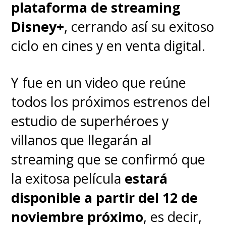
para hacer como 100 más.
plataforma de streaming
Nunca voy a hacer películas
Disney+
, cerrando así su exitoso
de 'Spider-Man' sin él.
ciclo en cines y en venta digital.
¿Bromeas?"
, señaló la ex
presidenta de Sony.
Y fue en un video que reúne
todos los próximos estrenos del
Si todo sale bien, "Spider-
estudio de superhéroes y
Man: No Way Home" se
villanos que llegarán al
estrenará el 16 de diciembre
streaming que se confirmó que
en los cines de Chile y el 17 de
la exitosa película
estará
diciembre en EE.UU.
,
disponible a partir del 12 de
esperando que guarden
noviembre próximo
, es decir,