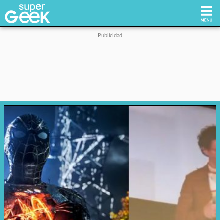
Inicio
Tecnología
Videojuegos
Reviews
Cultura Pop
Streaming
Síguenos: