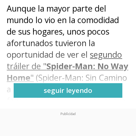
Aunque la mayor parte del
mundo lo vio en la comodidad
de sus hogares, unos pocos
afortunados tuvieron la
oportunidad de ver el
segundo
tráiler de "
Spider-Man: No Way
Home
"
(Spider-Man: Sin Camino
a Casa) en un evento para los
seguir leyendo
fans en EE.UU. que contó con la
participación de
Tom Holland
.
Y el actor que da vida a "Peter