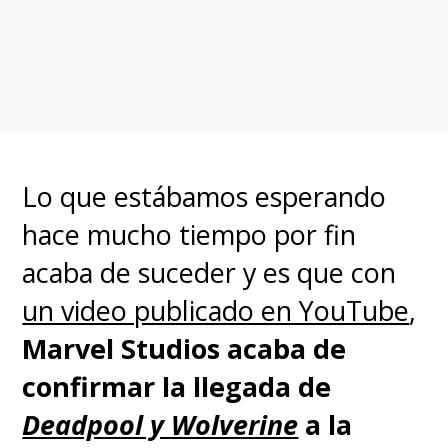
Man' después de los 30 años,
he hecho algo mal
", expresó el
actor.
Sin embargo, desde Sony
Lo que estábamos esperando
piensan muy diferente. Si
hace mucho tiempo por fin
dependiera de la productora
acaba de suceder y es que con
Amy Pascal
, Holland estaría en
un video publicado en YouTube
,
el rol por mucho tiempo.
Marvel Studios acaba de
confirmar la llegada de
"He hablado con él (Holland)
Deadpool y Wolverine
a la