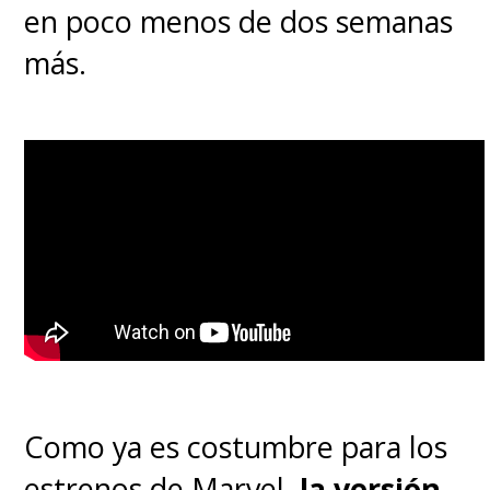
sorpresas para la película.
en poco menos de dos semanas
más.
Como ya es costumbre para los
estrenos de Marvel,
la versión