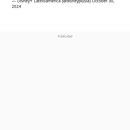
— Disney+ Latinoamérica (@disneyplusla)
October 30,
2024