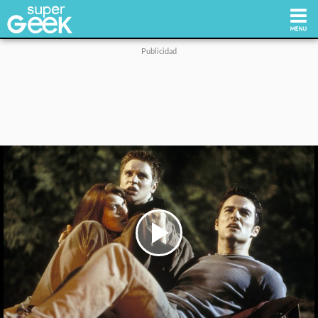
Inicio
Tecnología
Videojuegos
Reviews
Cultura Pop
Play
Video
Streaming
Síguenos: