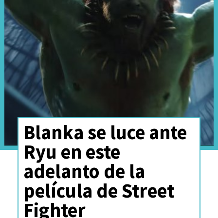
rodar
.
"Sabemos lo que tenemos que
hacer. Está terminada al 99
por ciento"
, aseguró el
director.
Blanka se luce ante
Ryu en este
adelanto de la
película de Street
Fighter