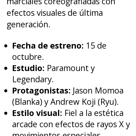
marciales coreografiadas con
El
SAG-AFTRA
,
en paro
efectos visuales de última
simultáneo junto al Sindicato de
generación.
Guionistas (WGA) por primera
vez en 63 años
,
no ha vuelto a
Fecha de estreno:
15 de
entablar diálogo con la alianza
octubre.
desde que rompió sus
Estudio:
Paramount y
negociaciones en julio, aunque
Legendary.
sus representantes han
Protagonistas:
Jason Momoa
expresado en numerosas
(Blanka) y Andrew Koji (Ryu).
ocasiones que
están listos para
Estilo visual:
Fiel a la estética
retomarlas
.
arcade con efectos de rayos X y
movimientos especiales.