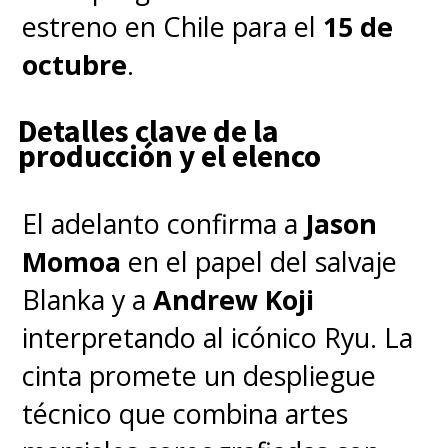
estreno en Chile para el
15 de
Aunque la historia se mantiene
octubre
.
bajo siete llaves,
el guion corre
a cargo de
Al Gough y Miles
Detalles clave de la
producción y el elenco
Millar, los creadores de
"Smallville"
.
La dupla ya había
El adelanto confirma a
Jason
trabajado con Burton en la
Momoa
en el papel del salvaje
serie "Merlina" (Wednesday)
Blanka y a
Andrew Koji
para Netflix
, la cual también
interpretando al icónico Ryu. La
protagoniza Ortega y
tiene una
cinta promete un despliegue
segunda temporada confirmada
.
técnico que combina artes