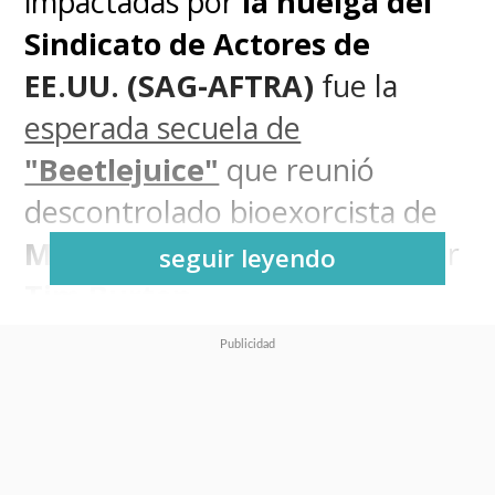
impactadas por
la huelga del
Sindicato de Actores de
EE.UU. (SAG-AFTRA)
fue la
esperada secuela de
"Beetlejuice"
que reunió
descontrolado bioexorcista de
Michael Keaton
con el director
seguir leyendo
Tim Burton
.
Fue el propio cineasta de "El
Joven Manos de Tijera" y "Sleepy
Hollow" quien aseguró que
solo