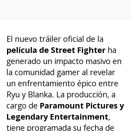
personaje aún no revelado. Sí,
también vuelve
Winona Ryder
como "Lydia Deetz"
.
El nuevo tráiler oficial de la
Por si fuera poco, la nueva
película de Street Fighter
ha
película volverá a contar
generado un impacto masivo en
con
Catherine O'Hara
, que dio
la comunidad gamer al revelar
vida a "Delia" en la cinta original,
un enfrentamiento épico entre
y acaba de sumar al
Ryu y Blanka. La producción, a
gigantesco
Willem Dafoe como
cargo de
Paramount Pictures y
un agente de la ley del más
Legendary Entertainment
,
allá
.
tiene programada su fecha de