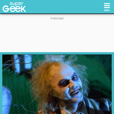
Inicio
Tecnología
Videojuegos
Reviews
Cultura Pop
Streaming
Síguenos: