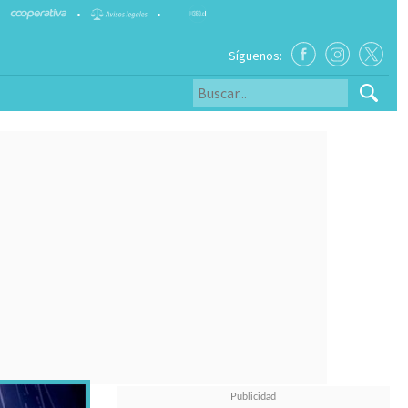
•
•
Síguenos: