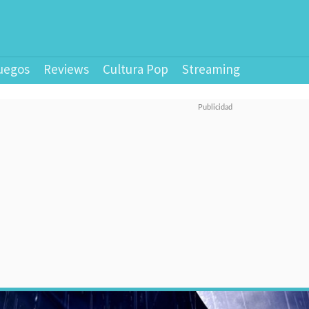
uegos
Reviews
Cultura Pop
Streaming