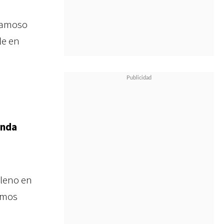
 famoso
le en
unda
lleno en
emos