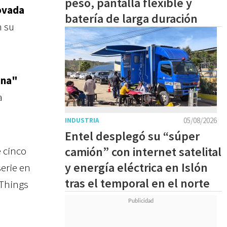
peso, pantalla flexible y
ovada
batería de larga duración
 su
ina"
a
05/08/2026
INDUSTRIA
Entel desplegó su “súper
e cinco
camión” con internet satelital
y energía eléctrica en Islón
erie en
tras el temporal en el norte
 Things