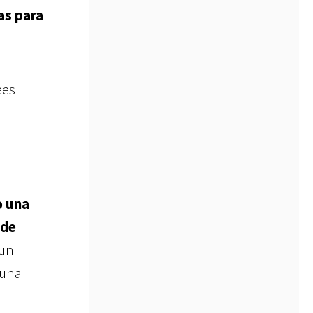
as para
ees
o una
 de
 un
 una