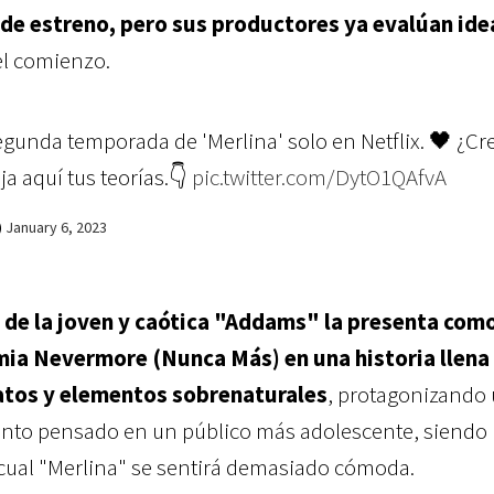
 de estreno, pero sus productores ya evalúan ide
 el comienzo.
segunda temporada de 'Merlina' solo en Netflix. 🖤 ¿Cr
a aquí tus teorías.👇
pic.twitter.com/DytO1QAfvA
)
January 6, 2023
 de la joven y caótica "Addams" la presenta com
mia Nevermore (Nunca Más) en una historia llena
natos y elementos sobrenaturales
, protagonizando
iento pensado en un público más adolescente, siendo
 cual "Merlina" se sentirá demasiado cómoda.