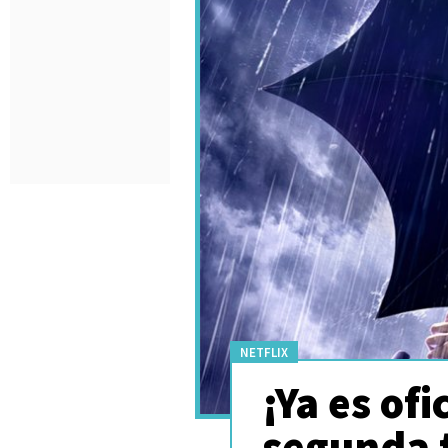
NETFLIX
¡Ya es of
segunda 