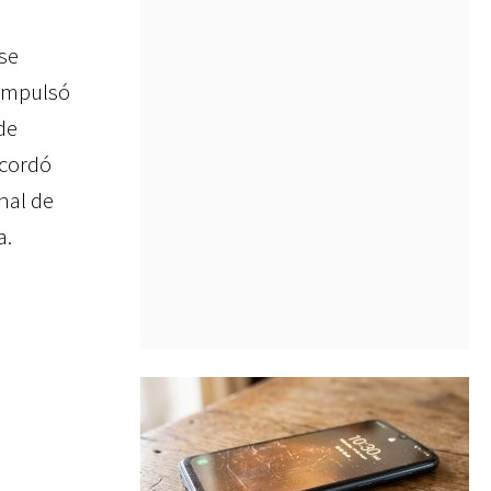
se
 impulsó
de
ecordó
nal de
a.