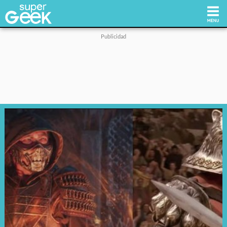
Inicio
Tecnología
Videojuegos
Reviews
Cultura Pop
Streaming
Síguenos: