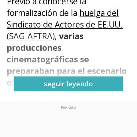
Previo a conocerse la
formalización de la
huelga del
Sindicato de Actores de EE.UU.
(SAG-AFTRA)
,
varias
producciones
cinematográficas se
preparaban para el escenario
oficializado este jueves
.
seguir leyendo
Es así que, de acuerdo a lo
informado por
Variety
,
algunos
de los rodajes internacionales