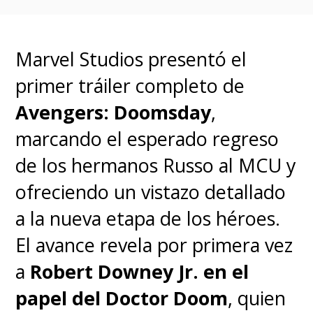
Marvel Studios presentó el
primer tráiler completo de
Avengers: Doomsday
,
marcando el esperado regreso
de los hermanos Russo al MCU y
ofreciendo un vistazo detallado
Shadow apareció por primera
a la nueva etapa de los héroes.
vez en el juego
Sonic Adventure
El avance revela por primera vez
2
, siendo el resultado final
a
Robert Downey Jr. en el
del
Proyecto Shadow
para
papel del Doctor Doom
, quien
crear a la "Forma de Vida