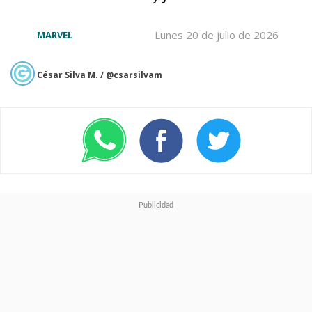
Lunes 20 de julio de 2026
MARVEL
La última vez que vimos
al
Eggman
de Carrey fue al final
César Silva M. / @csarsilvam
de
Sonic
2
, donde lo veíamos
caer desde su gigantesco robot
con un desenlace posiblemente
fatal, pero -como esto es cine-
su cuerpo nunca fue encontrado
y quedó la puerta abierta a su
eventual regreso.
Aquella cabeza rapada de