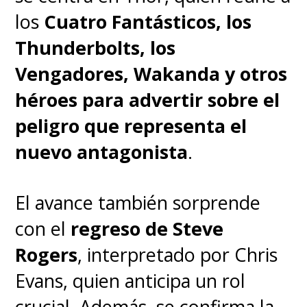
los
Cuatro Fantásticos, los
Thunderbolts, los
Vengadores, Wakanda y otros
héroes para advertir sobre el
peligro que representa el
nuevo antagonista
.
La tercera película del veloz
erizo azul llegará a los cines el
El avance también sorprende
próximo 26 de diciembre en
con el
regreso de Steve
Chile y Latinoamérica
, justo
Rogers
, interpretado por Chris
para Navidad.
Evans, quien anticipa un rol
crucial. Además, se confirma la