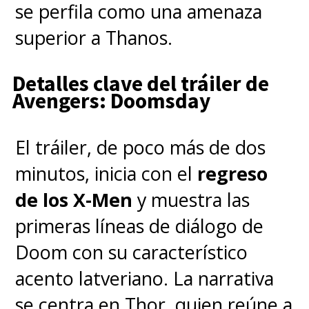
se perfila como una amenaza
Definitiva". Capturado y puesto
superior a Thanos.
en hibernación al ser
considerado una amenaza para
Detalles clave del tráiler de
la humanidad, fue liberado por
Avengers: Doomsday
el Dr. Eggman para sumarlo a su
El tráiler, de poco más de dos
plan de dominación mundial,
minutos, inicia con el
regreso
teniendo su propia agenda. Es la
de los X-Men
y muestra las
definición de antihéroe en la
primeras líneas de diálogo de
franquicia del erizo azul.
Doom con su característico
acento latveriano. La narrativa
se centra en Thor, quien reúne a