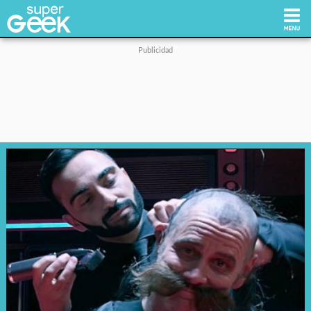
Inicio
Tecnología
Videojuegos
Reviews
Cultura Pop
Streaming
Síguenos: