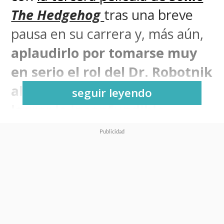
The Hedgehog
tras una breve
pausa en su carrera y, más aún,
aplaudirlo por tomarse muy
en serio el rol del Dr. Robotnik
al raparse en cámara para
seguir leyendo
lograr la inconfundible
apariencia del villano de
SEGA
.
En
Sonic 3
, ante la poderosa
amenaza de
Shadow (Keanu
Reeves)
, el Equipo Sonic se verá