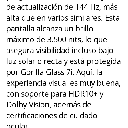
similitudes entre ambos.
de actualización de 144 Hz, más
alta que en varios similares. Esta
Aunque sea todopoderoso y
pantalla alcanza un brillo
veloz, "Sonic" sigue siendo un
máximo de 3.500 nits, lo que
niño y está obligado a crecer
asegura visibilidad incluso bajo
para poder transformarse en un
luz solar directa y está protegida
verdadero héroe, entiendo lo
por Gorilla Glass 7i. Aquí, la
que debe hacer y lo que debe
experiencia visual es muy buena,
proteger.
con soporte para HDR10+ y
Dolby Vision, además de
En el que probablemente sea su
certificaciones de cuidado
último rol como actor al
ocular.