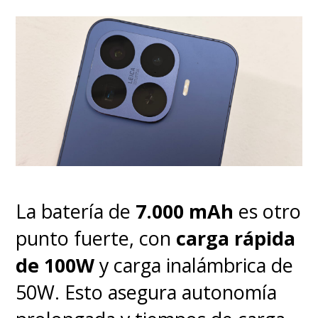
secuencias de acción llenas de
color y mayor espectáculo,
mucho humor y el toque justo
de emoción y momentos
entrañables.
Si disfrutaron de la primera
película, no se van a
La batería de
7.000 mAh
es otro
decepcionar con esta secuela.
Es
punto fuerte, con
carga rápida
mejor, pero no es mucho más
.
de 100W
y carga inalámbrica de
50W. Esto asegura autonomía