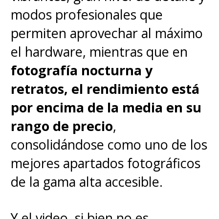
aquella duración con lo
modos profesionales que
presentado.
permiten aprovechar al máximo
el hardware, mientras que en
Lamentablemente, no se puede
fotografía nocturna y
hablar del trabajo de voces
retratos, el rendimiento está
de
Ben Schwartz ("Sonic"),
por encima de la media en su
Idris Elba ("Knuckles")
rango de precio
,
y
Colleen O'Shaughnessey
consolidándose como uno de los
("Tails")
, ya que la función fue
mejores apartados fotográficos
con doblaje en español
de la gama alta accesible.
hispanoamericano y nos
encontramos con el YouTuber
Y el video, si bien no es