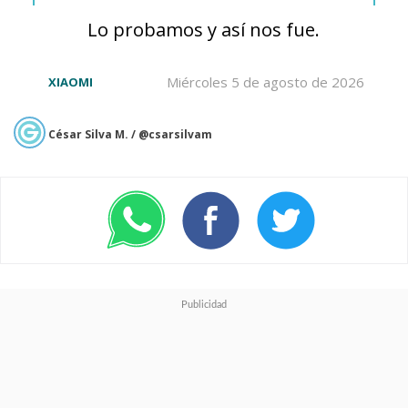
es la clave para encontrarla.
Lo probamos y así nos fue.
Miércoles 5 de agosto de 2026
XIAOMI
César Silva M. / @csarsilvam
Lo que hace que el resultado
de esta secuela sea superior a
su primera entrega es el