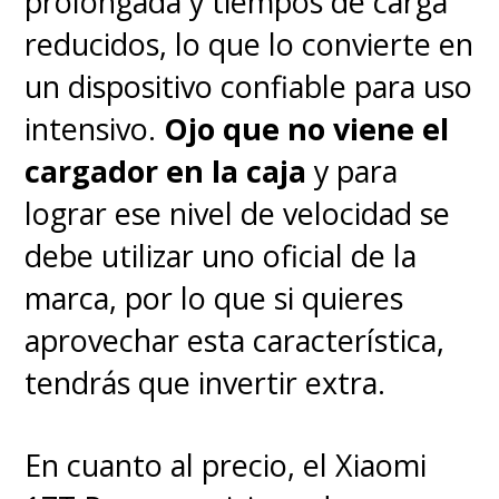
prolongada y tiempos de carga
reducidos, lo que lo convierte en
un dispositivo confiable para uso
intensivo.
Ojo que no viene el
cargador en la caja
y para
lograr ese nivel de velocidad se
debe utilizar uno oficial de la
marca, por lo que si quieres
"Sonic 2 La Película"
se estrena
aprovechar esta característica,
este
jueves 7 de abril
en los
tendrás que invertir extra.
cines de Chile.
En cuanto al precio, el Xiaomi