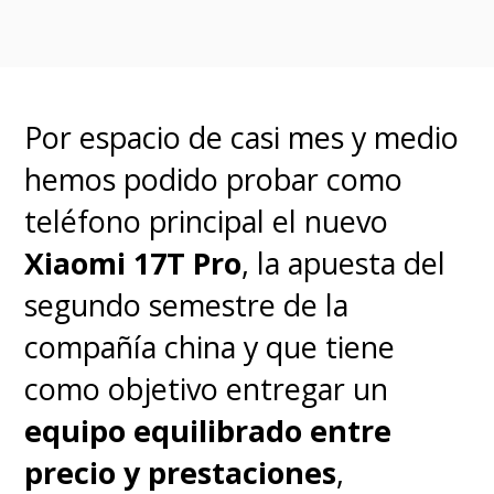
Los guiños a los videojuegos son
constantes y sacará muchas
sonrisas de felicidad con algunos
Por espacio de casi mes y medio
momentos presentados en
hemos podido probar como
escena, mientras otros
teléfono principal el nuevo
disfrutarán detectando las
Xiaomi 17T Pro
, la apuesta del
distintas referencias, desde el
segundo semestre de la
sonido de un ringtone, ciertas
compañía china y que tiene
locaciones y hasta una pose
como objetivo entregar un
durante un salto.
equipo equilibrado entre
precio y prestaciones
,