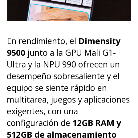
En rendimiento, el
Dimensity
9500
junto a la GPU Mali G1-
El problema es que
Ultra y la NPU 990 ofrecen un
justamente él es el único
desempeño sobresaliente y el
personaje no digital que
equipo se siente rápido en
realmente salva
. El factor
multitarea, juegos y aplicaciones
humano demuestra ser un
exigentes, con una
problema para el equipo
configuración de
12GB RAM y
encabezado por el director
Jeff
512GB de almacenamiento