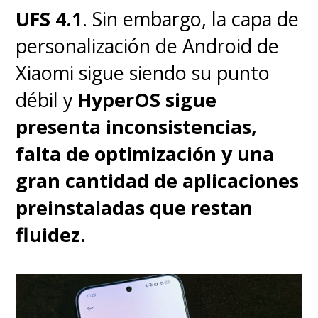
Fowler
, que regresa tras la
UFS 4.1
. Sin embargo, la capa de
primera entrega junto a los
personalización de Android de
guionistas
Pat Casey
y
Josh
Xiaomi sigue siendo su punto
Miller
, sumando al escritor
John
débil y
HyperOS sigue
Whittington
(
The Lego Batman
presenta inconsistencias,
Movie
).
Si bien parecen haber
falta de optimización y una
disfrutado con todos los
gran cantidad de aplicaciones
aspectos que dicen relación
preinstaladas que restan
con los videojuegos,
fluidez.
trastabillan al demostrar que
no saben qué hacer con los
personajes humanos
.