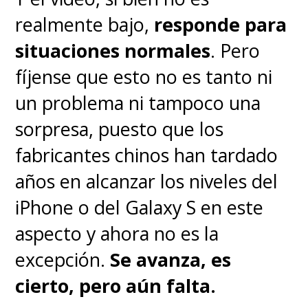
Luisito Comunica dando su voz
realmente bajo,
responde para
al erizo azul. Lamentable,
situaciones normales
. Pero
considerando el enorme talento
fíjense que esto no es tanto ni
que hay en materia de doblaje
un problema ni tampoco una
en la región, pero ahí está el
sorpresa, puesto que los
gran
Mario Castañeda
fabricantes chinos han tardado
salvando el día como
años en alcanzar los niveles del
"Robotnik".
iPhone o del Galaxy S en este
aspecto y ahora no es la
Al menos, hay cariño por el
excepción.
Se avanza, es
material original y el resultado
cierto, pero aún falta.
no es ningún desastre, con