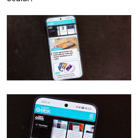
considerar seriamente el retiro,
Jim Carrey sigue desatado
como villano, con sus gestos y
muecas infaltables y una
actitud estrafalaria que
funciona perfectamente para
dar vida al enérgico
antagonista
.