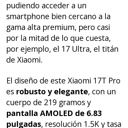
Cuando "Knuckles" y "Tails"
pudiendo acceder a un
entran en escena, la cinta
smartphone bien cercano a la
consigue sus mejores
gama alta premium, pero casi
momentos
. Ambos personajes
por la mitad de lo que cuesta,
son claves en la evolución que
por ejemplo, el 17 Ultra, el titán
tiene "Sonic" a lo largo de esta
de Xiaomi.
historia. Las interacciones con
"Tails" logran algunos
El diseño de este Xiaomi 17T Pro
momentos enternecedores,
es
robusto y elegante
, con un
mientras que la rivalidad entre
cuerpo de 219 gramos y
el erizo azul y el equidna rojo
pantalla AMOLED de 6.83
van denotando ciertas
pulgadas
, resolución 1.5K y tasa