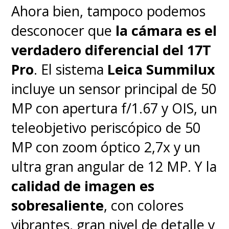
de los cuales salen de escena
Ahora bien, tampoco podemos
para no volver a aparecer más.
desconocer que
la cámara es el
Incluso, se desperdicia un mejor
verdadero diferencial del 17T
desarrollo de la naciente
Pro
. El sistema
Leica Summilux
dinámica familiar al separar
incluye un sensor principal de 50
"Sonic" de sus padres adoptivos
MP con apertura f/1.67 y OIS, un
por gran parte de la película.
teleobjetivo periscópico de 50
MP con zoom óptico 2,7x y un
Todo esto hace que la película
ultra gran angular de 12 MP. Y la
termine extendiéndose por
calidad de imagen es
sobre las dos horas, siendo
sobresaliente
, con colores
excesivo al no justificarse
vibrantes, gran nivel de detalle y