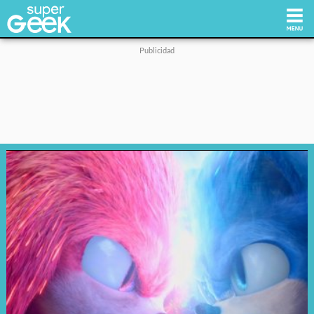
Inicio
Tecnología
Videojuegos
Reviews
Cultura Pop
Streaming
Síguenos: