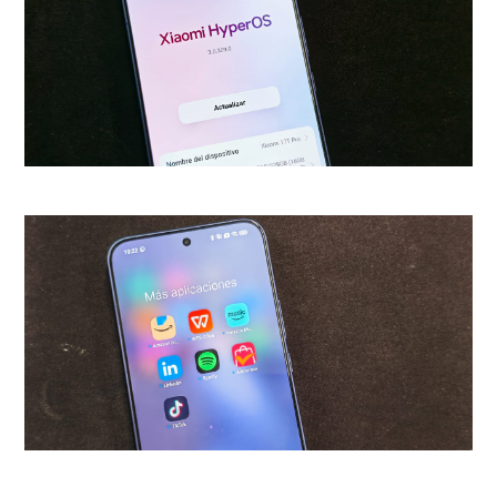
Si bien la historia de fondo no es
más que la búsqueda de un
MacGuffin de turno, los
realizadores meten entremedio
un matrimonio en Hawái,
agentes con una misión secreta,
una secuencia de baile en Siberia
-¿en qué momento aprendieron
la coreografía?- y hasta dan
tiempo a un par de personajes
realmente olvidables, algunos