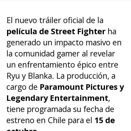
en la primera parte.
El nuevo tráiler oficial de la
Oh JOY! Amy Poehler is
película de Street Fighter
ha
back to star in Inside Out
generado un impacto masivo en
2. Directed by Kelsey
la comunidad gamer al revelar
Mann, produced by Mark
un enfrentamiento épico entre
Nielsen, and written by
Ryu y Blanka. La producción, a
Meg LeFauve, Disney and
cargo de
Paramount Pictures y
Pixar’s Inside Out 2
Legendary Entertainment
,
releases Summer 2024.
tiene programada su fecha de
pic.twitter.com/HMHY391vN9
estreno en Chile para el
15 de