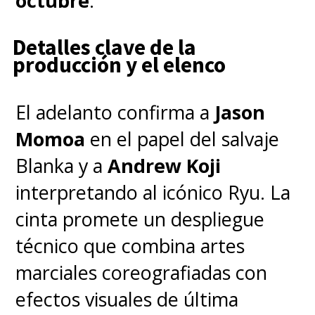
octubre
.
— Pixar (@Pixar)
September 10, 2022
Detalles clave de la
producción y el elenco
El adelanto confirma a
Jason
Momoa
en el papel del salvaje
Blanka y a
Andrew Koji
interpretando al icónico Ryu. La
cinta promete un despliegue
técnico que combina artes
marciales coreografiadas con
efectos visuales de última