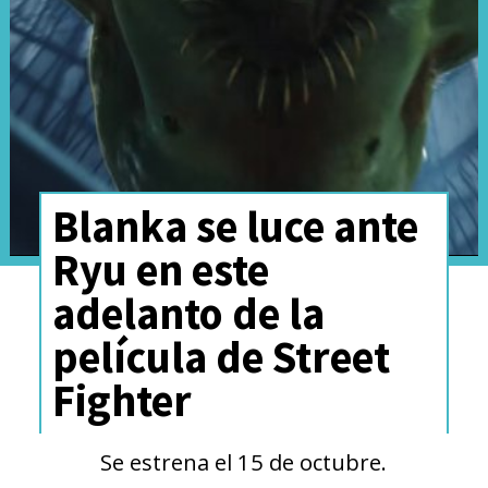
Amy Poehler is here to
help announce Inside Out
2!
#D23Expo
pic.twitter.com/S2ULGq23QE
Blanka se luce ante
— Disney D23 (@DisneyD23)
September 10, 2022
Ryu en este
adelanto de la
Eso sí,
algunas de las voces
película de Street
originales de la película no
Fighter
volverán por una importante
razón, dinero
. De acuerdo al
Se estrena el 15 de octubre.