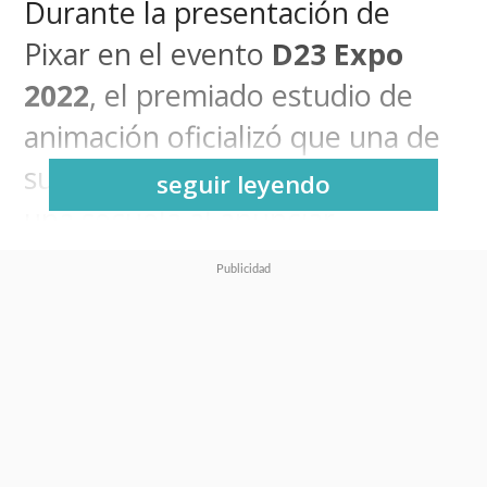
Durante la presentación de
Pixar en el evento
D23 Expo
2022
, el premiado estudio de
animación oficializó que una de
sus mejores películas tendrá
seguir leyendo
una secuela al anunciar
"Intensa-mente 2" (Inside Out
2)
.
Hasta el escenario llegó
Amy
Poehler
para presentar esta
segunda parte, donde volverá a