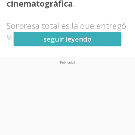
cinematográfica
.
Sorpresa total es la que entregó
Warner Bros.
este miércoles al
seguir leyendo
anunciar que una quinta
película de
Matrix
ya se
encuentra en desarrollo
,
siendo
la primera de la
franquicia que no será
dirigida ni por Lana ni Lily
Wachowski
,
creadoras de la
saga.