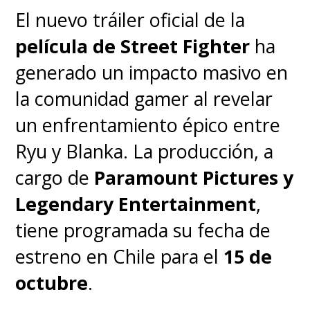
de
Matrix 5
, Ehrman sostuvo
El nuevo tráiler oficial de la
que "
todo el equipo de Warner
película de Street Fighter
ha
Bros. Discovery está
generado un impacto masivo en
entusiasmado de que Drew
la comunidad gamer al revelar
haga esta nueva película de
un enfrentamiento épico entre
Matrix
, añadiendo su visión al
Ryu y Blanka. La producción, a
canon cinematográfico que
cargo de
Paramount Pictures y
las Wachowski han pasado un
Legendary Entertainment
,
cuarto de siglo construyendo
tiene programada su fecha de
aquí en el estudio
".
estreno en Chile para el
15 de
octubre
.
Con revolucionarios efectos