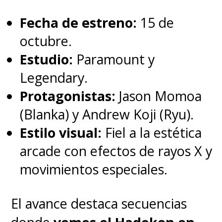
mundo simulado al ser la última
Fecha de estreno:
15 de
esperanza de la humanidad
octubre.
como el profetizado Elegido.
Estudio:
Paramount y
Legendary.
La historia continuó en 2003 con
Protagonistas:
Jason Momoa
las secuelas,
The Matrix Reloaded
(Blanka) y Andrew Koji (Ryu).
y
The Matrix Revolutions
, que
Estilo visual:
Fiel a la estética
siguen dividiendo hasta la
arcade con efectos de rayos X y
actualidad, y contó con varios
movimientos especiales.
videojuegos y una fantástica
película de anime antológica
El avance destaca secuencias
conocida como The Animatrix.