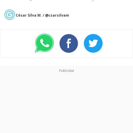
César Silva M. / @csarsilvam
Respecto a lo que podemos
esperar de la trama de esta
quinta película, el presidente de
producción de Warner Bros.
Motion Pictures,
Jesse Ehrman
,
explicó que
fue Goddard quien
"llegó a Warner Bros. con una