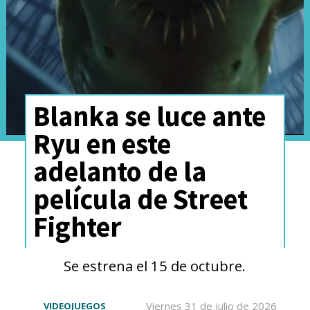
De momento, se desconoce
qué personajes de la
franquicia regresarán,
considerando que Keanu
Blanka se luce ante
Reeves y Carrie-Anne Moss
Ryu en este
han encarnado a Neo y
adelanto de la
Trinity en todas las películas
película de Street
anteriores.
Fighter
Se estrena el 15 de octubre.
Viernes 31 de julio de 2026
VIDEOJUEGOS