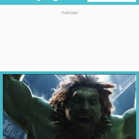
mediante su productora
Goddard Textiles.
Eso sí, una de las creadoras
originales seguirá vinculada a la
saga, porque
Lana Wachowski
-quien dirigió la anterior
entrega,
Matrix Resurreccione
s
,
de 2021-,
será parte del
proyecto como productora
ejecutiva
.