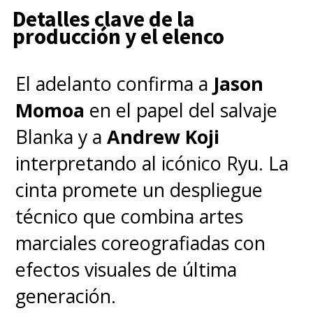
visuales, la primera película
Detalles clave de la
producción y el elenco
original de 1999 de las
Washowski fue un fenómeno
El adelanto confirma a
Jason
que marcó época al
Momoa
en el papel del salvaje
presentarnos un horrible futuro
Blanka y a
Andrew Koji
en el que los humanos son
interpretando al icónico Ryu. La
cosechados por las máquinas,
cinta promete un despliegue
ocupados como fuente de
técnico que combina artes
energía, simples baterías,
marciales coreografiadas con
mientras viven en una fabricada
efectos visuales de última
realidad conocida como la
generación.
Matrix. Neo es liberado de este