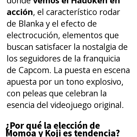
donde
vemos el Hadoken en
acción
, el característico rodar
En 2021, la franquicia revivió
de Blanka y el efecto de
con
The Matrix Resurrections
electrocución, elementos que
(Matrix Resurrecciones)
, la cual
buscan satisfacer la nostalgia de
contó con buenas críticas, pero
los seguidores de la franquicia
no logró convencer en taquilla al
de Capcom. La puesta en escena
haberse estrenado en
apuesta por un tono explosivo,
simultáneo en cines y streaming,
con peleas que celebran la
fórmula que, incluso,
derivó en
esencia del videojuego original.
una demanda contra el
¿Por qué la elección de
estudio
por parte de
la
Momoa y Koji es tendencia?
productora
Village Roadshow,