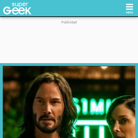
Inicio
Tecnología
Videojuegos
Reviews
Cultura Pop
Streaming
Síguenos: