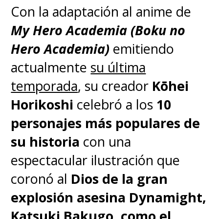
Con la adaptación al anime de
temporadas "Phantom Blood",
My Hero Academia (Boku no
"Battle Tendency", "Stardust
Hero Academia)
emitiendo
Crusaders" y "Diamond is
actualmente
su última
Unbreakable", o ver las primeras
temporada
, su creador
Kōhei
cinco temporadas completas en
Horikoshi
celebró a los
10
Crunchyroll
.
personajes más populares de
su historia
con una
espectacular ilustración que
coronó al
Dios de la gran
explosión asesina Dynamight,
Katsuki Bakugo, como el