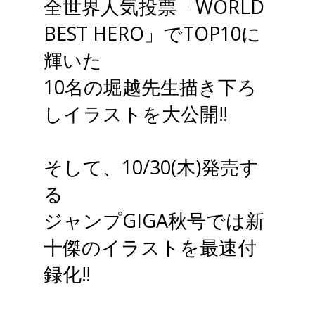
全世界人気投票「WORLD
BEST HERO」でTOP10に
輝いた
10名の堀越先生描き下ろ
しイラストを大公開‼
そして、10/30(木)発売す
る
ジャンプGIGA秋号では新
十傑のイラストを最速付
録化‼