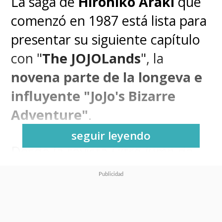
La saga de
Hirohiko Araki
que
comenzó en 1987 está lista para
presentar su siguiente capítulo
con "
The JOJOLands
", la
novena parte de la longeva e
influyente "JoJo's Bizarre
Adventure"
.
seguir leyendo
Desde la revista
Ultra Jump
de
Shueisha
revelaron que
la
Parte 9 del manga comenzará
a serializarse desde el