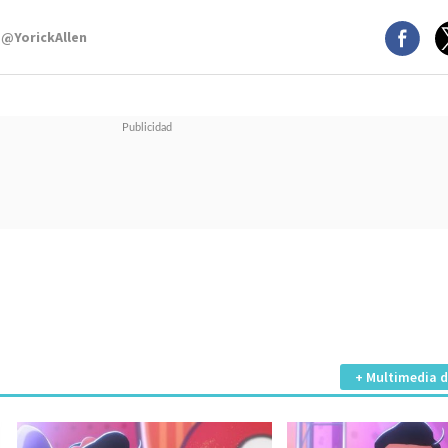
 @YorickAllen
+ Multimedia d