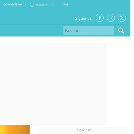
•
•
Síguenos: