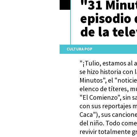
"31 Minu
episodio 
de la tel
CULTURA POP
"¡Tulio, estamos al a
se hizo historia con
Minutos", el "noticie
elenco de títeres, m
"El Comienzo", sin 
con sus reportajes m
Caca"), sus cancione
del niño. Todo come
revivir totalmente gr