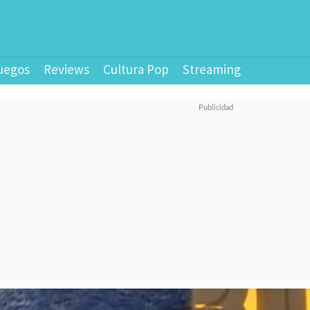
uegos
Reviews
Cultura Pop
Streaming