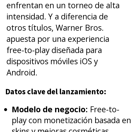
Nereus" y
Randall Park
como el
enfrentan en un torneo de alta
"Dr. Stephen Shin".
intensidad. Y a diferencia de
otros títulos, Warner Bros.
El título de la secuela nos
apuesta por una experiencia
anticipa
la exploración del
free-to-play diseñada para
Reino Perdido, uno de los
dispositivos móviles iOS y
Siete Reinos de Atlantis, el
Android.
cual se separó del resto. Hoy
se desconoce dónde se
Datos clave del lanzamiento:
encuentra.
Los otros seis
Modelo de negocio:
Free-to-
reinos conocidos son Atlantis,
play con monetización basada en
Xebel, el de los Pescadores, de
skins y mejoras cosméticas.