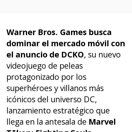
improbable alianza
. Juntos,
deberán dejar a un lado sus
Warner Bros. Games busca
diferencias para proteger su
dominar el mercado móvil con
reino y salvar a la familia de
el anuncio de DCKO
, su nuevo
"Aquaman", y al mundo, de una
videojuego de peleas
irreparable destrucción.
protagonizado por los
"The Lost Kingdom" busca
superhéroes y villanos más
mantener el espíritu de
icónicos del universo DC,
aventura global de la primera
lanzamiento estratégico que
película, incluyendo el regreso
llega en la antesala de
Marvel