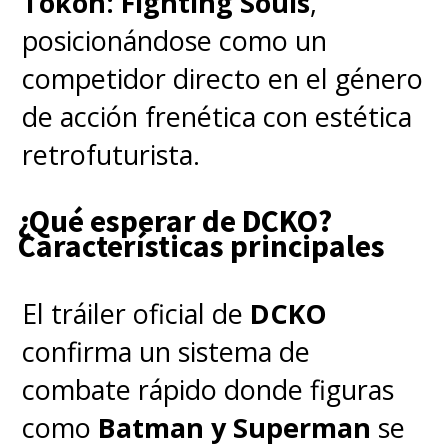
de
Amber Heard
como
"Mera"
Tōkon: Fighting Souls
,
tras
el resultado del juicio por
posicionándose como un
difamación
que enfrentó a la
competidor directo en el género
actriz con su ex
de acción frenética con estética
esposo
Johnny Depp
. Aunque
retrofuturista.
en este adelanto está
¿Qué esperar de DCKO?
prácticamente ausente al
Características principales
salir apenas unos segundos.
El tráiler oficial de
DCKO
También vuelven
Nicole
confirma un sistema de
Kidman
como "Atlanna",
Dolph
combate rápido donde figuras
Lundgren
como el "Rey
como
Batman y Superman
se