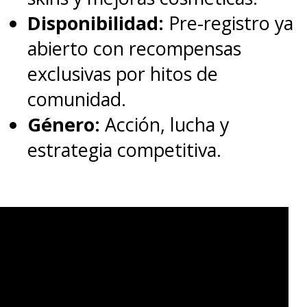
los Brine, la Fosa y de los
Disponibilidad:
Pre-registro ya
Desertores.
abierto con recompensas
exclusivas por hitos de
"Aquaman
y el Reino Perdido"
comunidad.
se estrenará el próximo 20 de
Género:
Acción, lucha y
diciembre en los cines de
estrategia competitiva.
Latinoamérica.