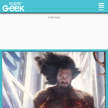
Inicio
Tecnología
Videojuegos
Reviews
Cultura Pop
Streaming
Síguenos: