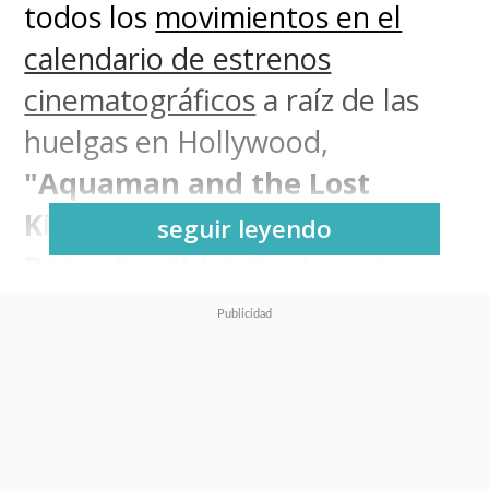
todos los
movimientos en el
calendario de estrenos
cinematográficos
a raíz de las
huelgas en Hollywood,
"Aquaman and the Lost
Kingdom" (Aquaman y el
seguir leyendo
Reino Perdido) finalmente
presentó su primer tráiler
.
Luego de dividir a la audiencia
con
un tráiler del tráiler
, Warner
Bros. dio a conocer este jueves