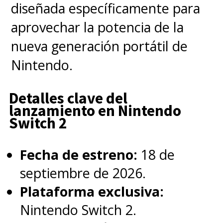
Ahora, junto con la película de
diseñada específicamente para
"The Flash" que mantiene su
aprovechar la potencia de la
estreno para junio de 2023,
nueva generación portátil de
volveremos a ver a Affleck en el
Nintendo.
universo DC con la secuela "The
Lost Kingdom" que llega en
Detalles clave del
lanzamiento en Nintendo
marzo del 2023.
Switch 2
Y eso es algo que se agradece.
Fecha de estreno:
18 de
septiembre de 2026.
Plataforma exclusiva:
Nintendo Switch 2.