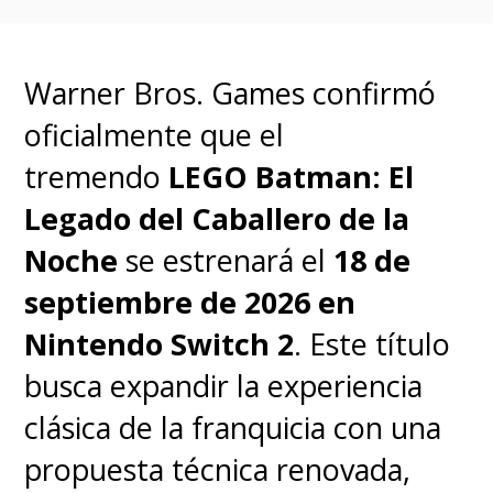
que también incluye al Hombre
Murciélago de Michael Keaton
gracias a la exploración de
Warner Bros. Games confirmó
múltiples universos.
oficialmente que el
tremendo
LEGO Batman: El
Según el propio Affleck, "
mis
Legado del Caballero de la
escenas favoritas en lo que
Noche
se estrenará el
18 de
respecta a 'Batman' y la
septiembre de 2026 en
interpretación de 'Batman'
Nintendo Switch 2
. Este título
que he hecho, están en la
busca expandir la experiencia
película de 'The Flash'
".
clásica de la franquicia con una
propuesta técnica renovada,