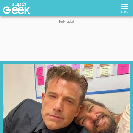
Inicio
Tecnología
Videojuegos
Reviews
Cultura Pop
Streaming
Síguenos: