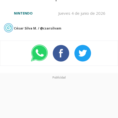
Jueves 4 de junio de 2026
NINTENDO
César Silva M. / @csarsilvam
Ver esta publicación en Instagram
Una publicación compartida por Jason Momoa (@prideofgypsies)
Pese a tener un breve cameo en
"Batman v. Superman: Dawn of
Justice",
Momoa recién
compartió escena con Affleck
en las dos versiones de