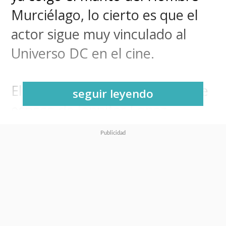
Murciélago, lo cierto es que el
actor sigue muy vinculado al
Universo DC en el cine.
El ganador del Oscar y flamante
seguir leyendo
esposo de Jennifer Lopez
tendrá una aparición como
"Bruce Wayne" en la secuela
"
Aquaman and the Lost
Kingdom
"
, como lo tanteó su
propio protagonista,
Jason
Momoa
, en su cuenta de