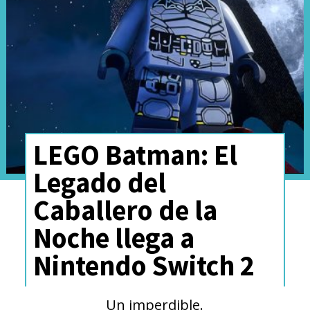
los estudios Warner Bros.
descubriera a los actores
grabando en el lugar.
"Ya no es un jodido secreto,
¿verdad?"
, comentó entre risas
LEGO Batman: El
Momoa frente a los afortunados
Legado del
fanáticos.
Caballero de la
Noche llega a
Nintendo Switch 2
Un imperdible.