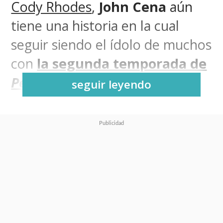
Cody Rhodes
,
John Cena
aún
tiene una historia en la cual
seguir siendo el ídolo de muchos
con
la segunda temporada de
Peacemaker
.
seguir leyendo
Aprovechando el final de la
tercera temporada de
The White
Lotus
,
HBO y el streaming Max
entregaron un nuevo vistazo
al regreso de Christopher
Smith
, el antihéroe de Cena