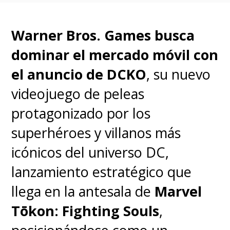
Warner Bros. Games busca
Ver esta publicación en Instagram
dominar el mercado móvil con
Una publicación compartida por Max Latinoamérica (@streammaxla)
el anuncio de DCKO
, su nuevo
videojuego de peleas
protagonizado por los
El rodaje de la segunda
superhéroes y villanos más
temporada se extendió por 10
icónicos del universo DC,
meses
en las locaciones de
lanzamiento estratégico que
Savannah, Georgia, concluyendo
llega en la antesala de
Marvel
las grabaciones en noviembre de
Tōkon: Fighting Souls
,
2024.