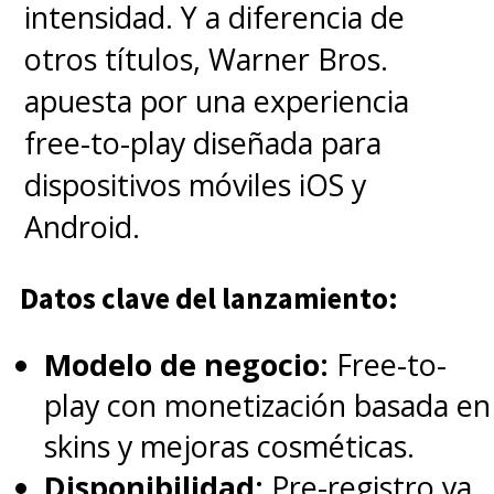
intensidad. Y a diferencia de
Gunn se encargó de dirigir y
otros títulos, Warner Bros.
escribir todos los episodios de
apuesta por una experiencia
la segunda temporada
free-to-play diseñada para
de
Peacemaker
en Max
, la
dispositivos móviles iOS y
cual
fue confirmada en febrero
Android.
de 2022
,
un día antes de
estrenarse el final del primer
Datos clave del lanzamiento:
ciclo, ratificándose el éxito de la
Modelo de negocio:
Free-to-
historia del antihéroe que, hasta
play con monetización basada en
ese momento, nadie conocía
skins y mejoras cosméticas.
realmente.
Disponibilidad:
Pre-registro ya