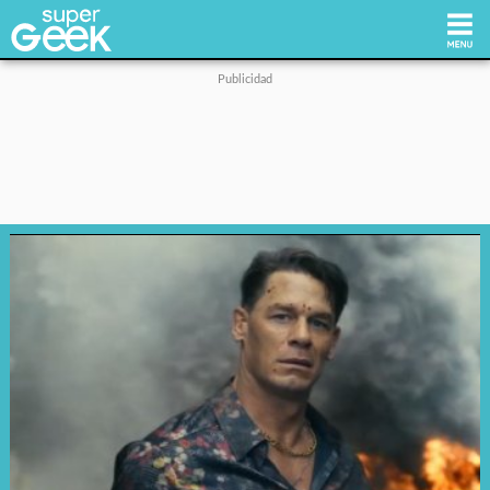
Inicio
Tecnología
Videojuegos
Reviews
Cultura Pop
Streaming
Síguenos: