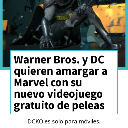
one of my favorite things
ever. DC Studios’
#Peacemaker
Season 2
coming soon only on
@StreamOnMax
August
21.
Warner Bros. y DC
pic.twitter.com/df3yOcCsdn
quieren amargar a
Marvel con su
— James Gunn (@JamesGunn)
April 7, 2025
nuevo videojuego
gratuito de peleas
Si bien se presenta en
continuidad con los eventos de
DCKO es solo para móviles.