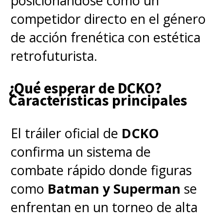
posicionándose como un
competidor directo en el género
Al desarrollarse dentro del
de acción frenética con estética
nuevo DCU, conectando
retrofuturista.
animación, cine y televisión,
tendrá en su elenco a
Frank
¿Qué esperar de DCKO?
Grillo
como
Rick Flag Sr.
,
Características principales
personaje clave de la serie
animada
Creature Commandos
-
El tráiler oficial de
DCKO
que dio el vamos al DCU
- y que
confirma un sistema de
también tendrá un rol
combate rápido donde figuras
importante en la película
como
Batman y Superman
se
de
Superman
.
enfrentan en un torneo de alta