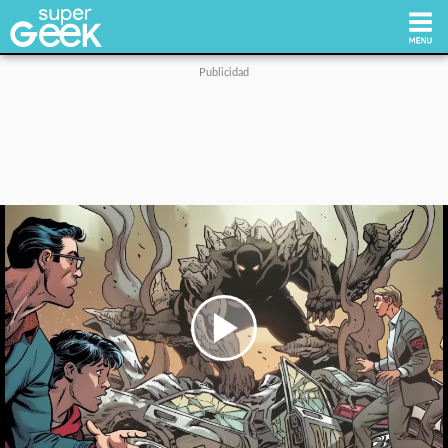
Inicio
Tecnología
Videojuegos
Reviews
Cultura Pop
Play
Video
Streaming
Síguenos: