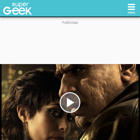
Inicio
Tecnología
Videojuegos
Reviews
Cultura Pop
Play
Video
Streaming
Síguenos: