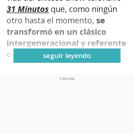
31 Minutos
que, como ningún
otro hasta el momento,
se
transformó en un clásico
intergeneracional y referente
cultural chileno que ha
seguir leyendo
logrado traspasar las
fronteras
hasta México e
incluso Estados Unidos.
Debido al rotundo éxito de
asistencia que ha tenido en sus
dos primeras semanas abierta al