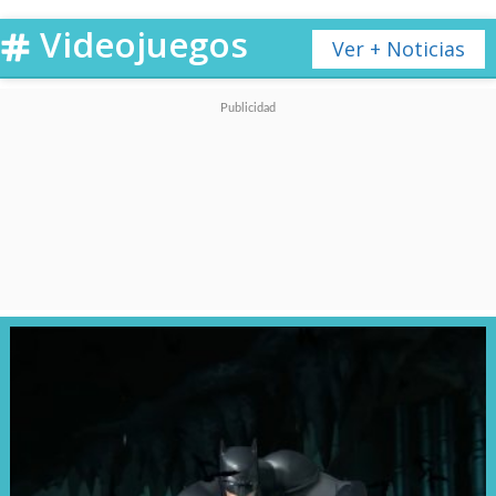
Fanáticxs de 31 Minutos,
Videojuegos
Ver + Noticias
el Museo 31 extiende su
exposición hasta el 31 de
marzo!
Solo en
@CCPLM
✨
Entradas aquí 🎟️:
https://t.co/vOtTKySRBW
pic.twitter.com/oSwcNxF2sV
— Fundación Teatro a Mil (@fundteatroamil)
January 28,
2024
Quienes visiten la exhibición