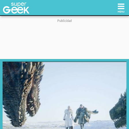
Inicio
Tecnología
Videojuegos
Reviews
Cultura Pop
Streaming
Síguenos: