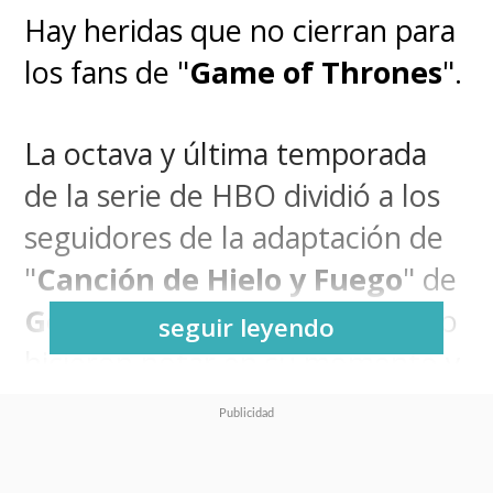
Hay heridas que no cierran para
los fans de "
Game of Thrones
".
La octava y última temporada
de la serie de HBO dividió a los
seguidores de la adaptación de
"
Canción de Hielo y Fuego
" de
George R.R. Martin
. Muchos lo
seguir leyendo
hicieron notar en su momento y
hoy, a casi dos años de su
emisión, no olvidan.