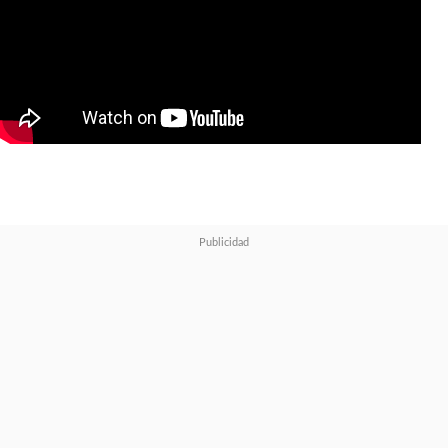
precuela para el 2022, "
House
of the Dragon
"
, que toma
inspiración en el libro "Fuego y
Sangre", pero…
¿la gente
realmente querrá volver a
Poniente?
Así lo apuesta WarnerMedia, al
nivel que HBO Max -streaming
disponible en Latinoamérica
desde junio- buscará
estrujar al
máximo este universo fantástico