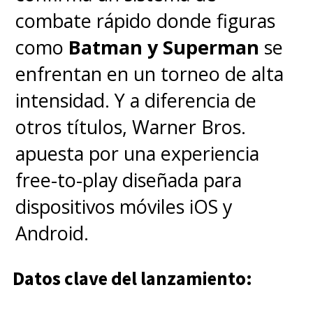
combate rápido donde figuras
los personajes. Todo eso por la
como
Batman y Superman
se
oportunidad de escribir una
enfrentan en un torneo de alta
película de 'Star Wars' que fue
intensidad. Y a diferencia de
abandonada porque la octava
otros títulos, Warner Bros.
temporada fue un desastre".
apuesta por una experiencia
free-to-play diseñada para
"A no ser que la borren y rehagan
dispositivos móviles iOS y
la temporada 8 no va a venir
Android.
ninguna mierda".
Datos clave del lanzamiento:
pic.twitter.com/wGMn3fMJYW