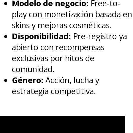
Modelo de negocio:
Free-to-
— Dime (@DIMEnna_)
April 14, 2021
play con monetización basada en
skins y mejoras cosméticas.
Las siguientes publicaciones en
Disponibilidad:
Pre-registro ya
el marco del "
Aniversario de
abierto con recompensas
Hierro
" de la serie volvieron a
exclusivas por hitos de
comunidad.
contar con reacciones de fans
Género:
Acción, lucha y
exigiendo arreglar la temporada
estrategia competitiva.
final.
Esto pese a que la franquicia ya
tiene asegurada una
nueva serie