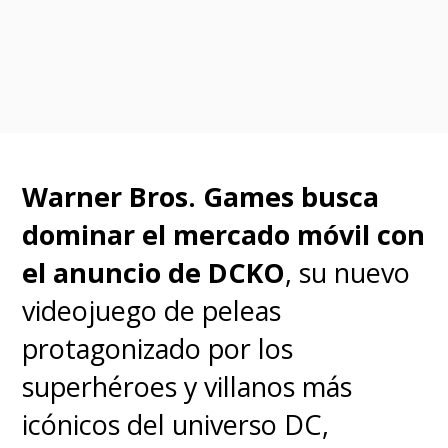
https://t.co/27qMD3iFjC
— John Hornor Jacobs (@johnhornor)
April 14, 2021
Algunas de las respuestas
Warner Bros. Games busca
fueron:
dominar el mercado móvil con
el anuncio de DCKO
, su nuevo
"O rehacen esa basura de la
videojuego de peleas
temporada pasada o a nadie le
protagonizado por los
importa".
superhéroes y villanos más
icónicos del universo DC,
"Imagina construir el gran villano