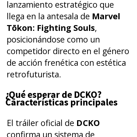
lanzamiento estratégico que
durante unos 8 años y borrarlo
llega en la antesala de
Marvel
completamente en un segundo
Tōkon: Fighting Souls
,
por un adolescente gritando con
posicionándose como un
un cuchillo".
competidor directo en el género
de acción frenética con estética
"Nos hicieron esperar un año más
retrofuturista.
para una corta y decepcionante
octava temporada", "cuándo
¿Qué esperar de DCKO?
remake de la temporada 8".
Características principales
El tráiler oficial de
DCKO
"Arruinaron la temporada al
confirma un sistema de
apresurarse sin la progresión de