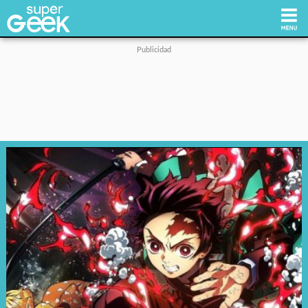
Inicio
Tecnología
Videojuegos
Reviews
Cultura Pop
Streaming
Síguenos: