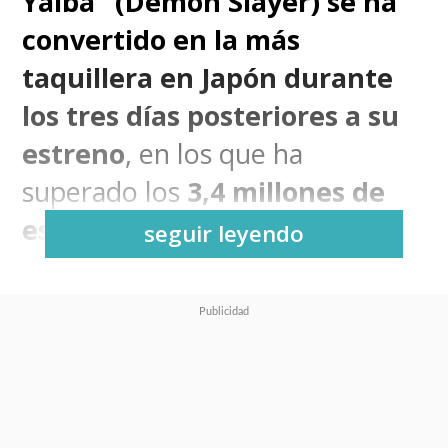
Yaiba" (Demon Slayer) se ha
convertido en la más
taquillera en Japón durante
los tres días posteriores a su
estreno
, en los que ha
superado los
3,4 millones de
espectadores
.
seguir leyendo
"
Kimetsu no Yaiba: Mugen
Ressha-ren
" ha logrado
recaudar durante el pasado
fin de semana 4.620 millones