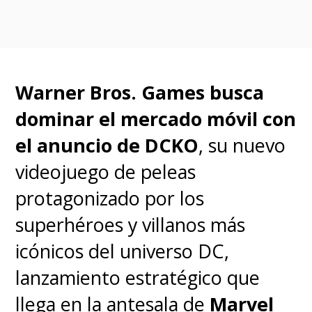
Como medidas de prevención
de posibles contagios, los cines
que operen a plena capacidad
continuarán tomando la
Warner Bros. Games busca
temperatura corporal de los
dominar el mercado móvil con
espectadores y sus datos
el anuncio de DCKO
, su nuevo
personales a la entrada, además
videojuego de peleas
de prohibir comer en la salas y el
protagonizado por los
uso obligatorio de mascarillas.
superhéroes y villanos más
icónicos del universo DC,
lanzamiento estratégico que
llega en la antesala de
Marvel