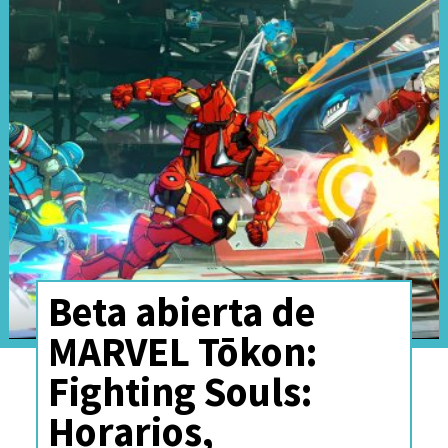
Canciones, celebración, risas,
familia y un mensaje final.
Sabemos que todo esto
funcionó de maravilla cuando se
nos dibuja una enorme sonrisa
al momento de iniciar los
créditos finales.
Beta abierta de
MARVEL Tōkon:
Fighting Souls:
Horarios,