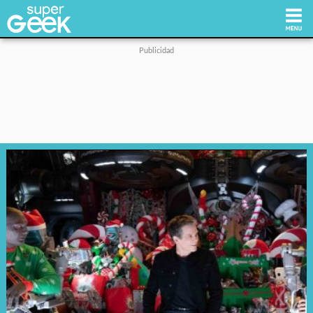
Inicio
Tecnología
Videojuegos
Reviews
Cultura Pop
Streaming
Síguenos: