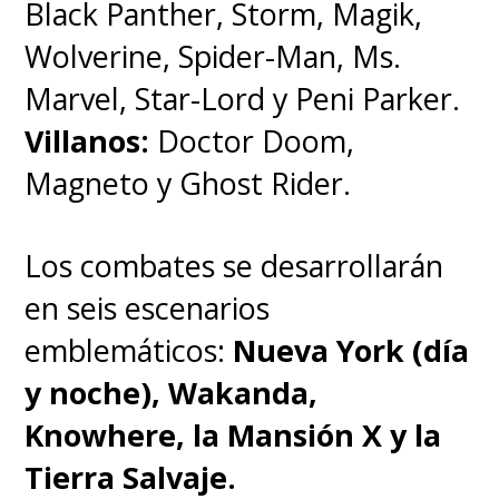
Luego de haber sido
Black Panther, Storm, Magik,
desperdiciados como comic
Wolverine, Spider-Man, Ms.
reliefs, Mantis y Drax
Marvel, Star-Lord y Peni Parker.
demostraron ser una gran
Villanos:
Doctor Doom,
pareja al estar en el foco,
Magneto y Ghost Rider.
fortaleciendo su conexión
Los combates se desarrollarán
pese a que ambos suelen ir
en seis escenarios
por dos direcciones
emblemáticos:
Nueva York (día
diferentes al comunicarse
.
y noche), Wakanda,
Sus personalidades y formas de
Knowhere, la Mansión X y la
relacionarse con los demás
Tierra Salvaje.
permiten varios momentos