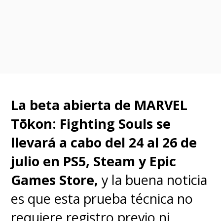
En su penúltimo trabajo antes
de dedicarse exclusivamente a
la
distinguida competencia
,
James
Gunn dio cuenta del enorme
La beta abierta de
MARVEL
cariño que le tiene a estos
Tōkon: Fighting Souls
se
personajes entregando una
llevará a cabo del 24 al 26 de
historia autoconclusiva, un
julio en PS5, Steam y Epic
one-shot
, que se siente
Games Store,
y la buena noticia
importante en menos de 45
es que esta prueba técnica no
minutos
. Todo lo que hace
requiere registro previo ni