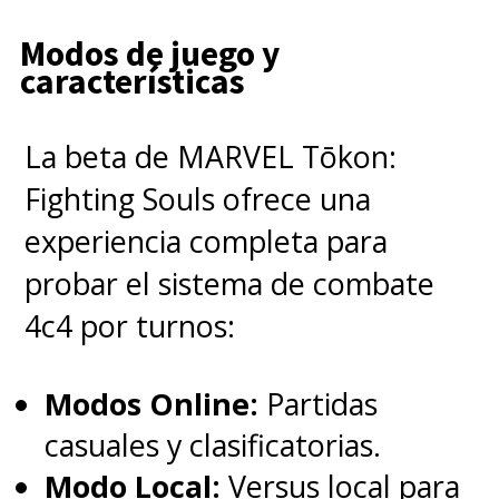
encantadores y otros hilarantes
Modos de juego y
(aplausos para el chiste de los
características
GoBots
), además de recordarnos
lo importante que son ellos para
La beta de MARVEL Tōkon:
la familia de los Guardianes.
Fighting Souls ofrece una
Tienen una misión y harán todo
experiencia completa para
para lograrlo, aunque no sepan
probar el sistema de combate
cómo conseguirlo.
4c4 por turnos:
El alma del especial estuvo en
Modos Online:
Partidas
Mantis, que finalmente salió
casuales y clasificatorias.
del alivio cómico para ser
Modo Local:
Versus local para