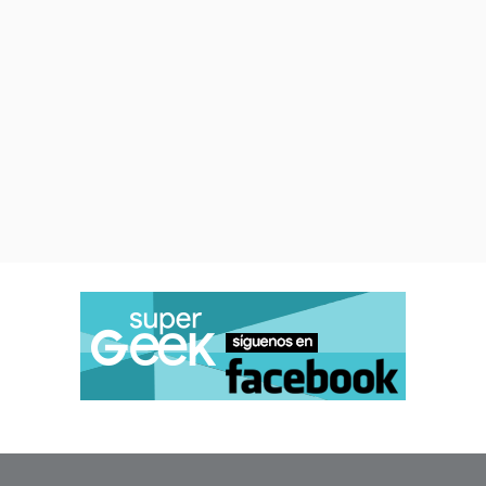
quienes lo rodean no tienen
la menor idea de qué diablos
es esa celebración
.
Las canciones, algo esencial en
un especial navideño, están muy
bien elegidas por parte de Gunn
y su equipo, pero las mejores
son aquellas originales que
contaron con la participación de
la banda
Old 97's
, destacando
una en la que dejan claro que