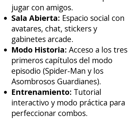
jugar con amigos.
explorada y poner en
Sala Abierta:
Espacio social con
perspectiva su personalidad,
avatares, chat, stickers y
sus sentimientos
. Ella es la
gabinetes arcade.
verdadera protagonista de esta
Modo Historia:
Acceso a los tres
historia, con Klementieff dando
primeros capítulos del modo
su mejor interpretación del
episodio (Spider-Man y los
personaje
hasta ese momento
y
Asombrosos Guardianes).
permitiendo conocerla de
Entrenamiento:
Tutorial
verdad. Ya no es un secundario
interactivo y modo práctica para
sin importancia.
perfeccionar combos.
Su viaje cierra de una manera