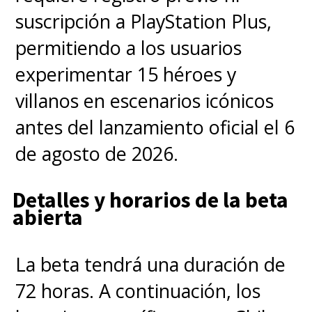
especial a los Guardianes está
suscripción a PlayStation Plus,
acá, pero envuelto en la magia
permitiendo a los usuarios
navideña.
experimentar 15 héroes y
villanos en escenarios icónicos
El director y guionista no
antes del lanzamiento oficial el 6
olvida que el corazón de todo
de agosto de 2026.
está en la familia que
Detalles y horarios de la beta
componen los Guardianes y
abierta
que, al final, ellos siempre
velarán por el bien de sus
La beta tendrá una duración de
integrantes
. Es por ello que
72 horas. A continuación, los
Mantis (Pom Klementieff) y