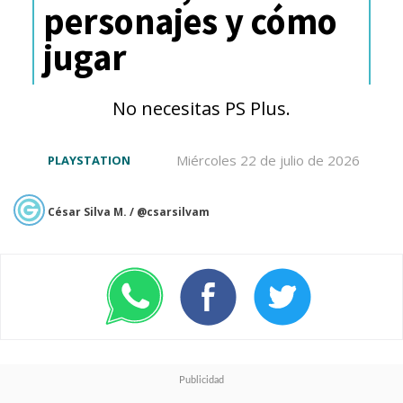
personajes y cómo
jugar
No necesitas PS Plus.
Esta segunda
Presentación
Miércoles 22 de julio de 2026
PLAYSTATION
Especial de Marvel Studios
,
luego de la muy bien recibida
César Silva M. / @csarsilvam
Hombre Lobo por la Noche
(Werewolf by Night)
,
reforzó los
lazos que hacen tan especial
al grupo de desadaptados
unido gracias a sus