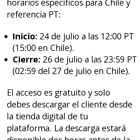
horarios específicos para Chile y
Drax (Dave Bautista)
, al ver la
referencia PT:
tristeza que siente
Star-Lord
(Chris Pratt)
ante la ausencia
Inicio:
24 de julio a las 12:00 PT
de Gamora (Zoe Saldaña),
(15:00 en Chile).
deciden alegrarlo preparándole
Cierre:
26 de julio a las 23:59 PT
una celebración navideña
(02:59 del 27 de julio en Chile).
sorpresa.
El acceso es gratuito y solo
debes descargar el cliente desde
Pero toda buena celebración de
la tienda digital de tu
Navidad debe ser acompañada
plataforma. La descarga estará
de un gran regalo, por lo que
disponible dos horas antes de la