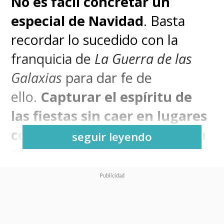
No es fácil concretar un
especial de Navidad
. Basta
recordar lo sucedido con la
franquicia de
La Guerra de las
Galaxias
para dar fe de
ello.
Capturar el espíritu de
las fiestas sin caer en lugares
comunes ni facilismos es una
seguir leyendo
tarea compleja
, sumado a ello
la tendencia a menospreciar
estos trabajos, que en su
mayoría suelen estar repletos