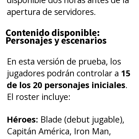
ambos Guardianes viajan hasta
apertura de servidores.
la Tierra para conseguir el mejor
presente de todos,
al
Contenido disponible:
"legendario" Kevin Bacon
.
Personajes y escenarios
En esta versión de prueba, los
jugadores podrán controlar a
15
de los 20 personajes iniciales
.
El roster incluye:
Héroes:
Blade (debut jugable),
Capitán América, Iron Man,