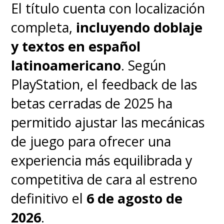
El título cuenta con localización
realmente emotiva, lo cual es
completa,
incluyendo doblaje
justo lo que debe conseguir un
y textos en español
especial navideño.
Hacernos
latinoamericano
. Según
sentir bien
.
PlayStation, el feedback de las
betas cerradas de 2025 ha
permitido ajustar las mecánicas
de juego para ofrecer una
experiencia más equilibrada y
competitiva de cara al estreno
definitivo el
6 de agosto de
2026
.