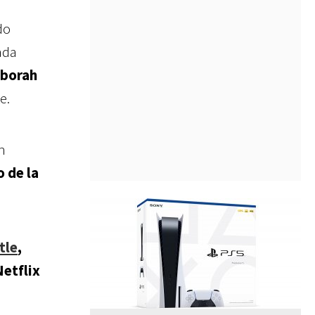
do
ada
borah
e.
n
 de la
tle
,
Netflix