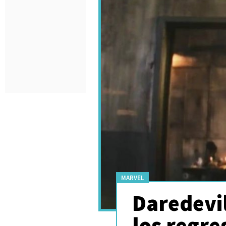
MARVEL
Daredevi
los regre