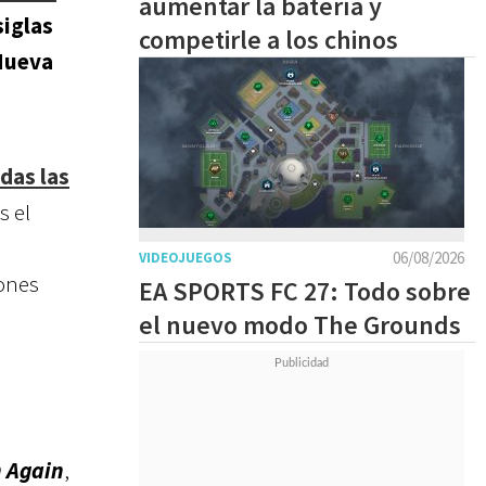
aumentar la batería y
siglas
competirle a los chinos
Nueva
das las
s el
06/08/2026
VIDEOJUEGOS
iones
EA SPORTS FC 27: Todo sobre
el nuevo modo The Grounds
 Again
,