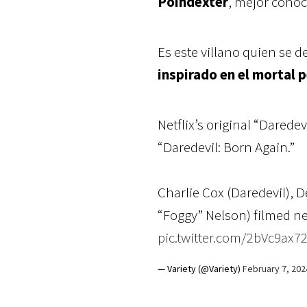
Poindexter
, mejor cono
Es este villano quien se d
inspirado en el mortal 
Netflix’s original “Daredev
“Daredevil: Born Again.”
Charlie Cox (Daredevil),
“Foggy” Nelson) filmed ne
pic.twitter.com/2bVc9ax7
— Variety (@Variety)
February 7, 202