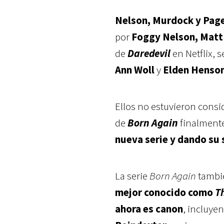
Nelson, Murdock y Pag
por
Foggy Nelson, Matt
de
Daredevil
en Netflix, 
Ann Woll
y
Elden Henso
Ellos no estuvieron consid
de
Born Again
finalmente
nueva serie y dando su 
La serie
Born Again
tambi
mejor conocido como
T
ahora es canon
, incluye