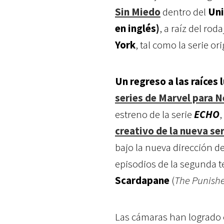
Sin Miedo
dentro del
Uni
en inglés)
, a raíz del rod
York
, tal como la serie ori
Un regreso a las raíces
series de Marvel para N
estreno
de la serie
ECHO
,
creativo de la nueva ser
bajo la nueva dirección d
episodios de la segunda 
Scardapane
(
The Punish
Las cámaras han logrado c