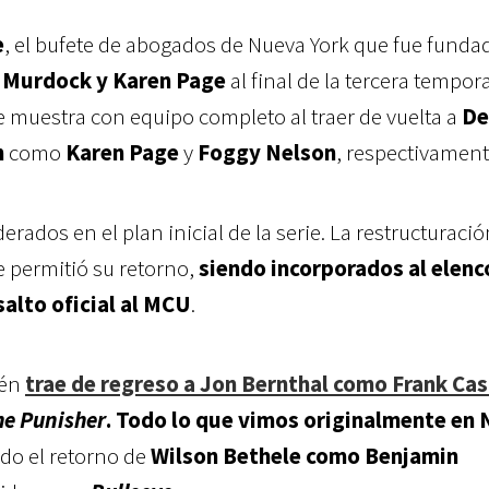
e
, el bufete de abogados de Nueva York que fue funda
 Murdock y Karen Page
al final de la tercera tempor
se muestra con equipo completo al traer de vuelta a
De
n
como
Karen Page
y
Foggy Nelson
, respectivament
erados en el plan inicial de la serie. La restructuració
 permitió su retorno,
siendo incorporados al elenco
salto oficial al MCU
.
én
trae de regreso a Jon Bernthal como Frank Cas
he Punisher
. Todo lo que vimos originalmente en 
ndo el retorno de
Wilson Bethele
como Benjamin