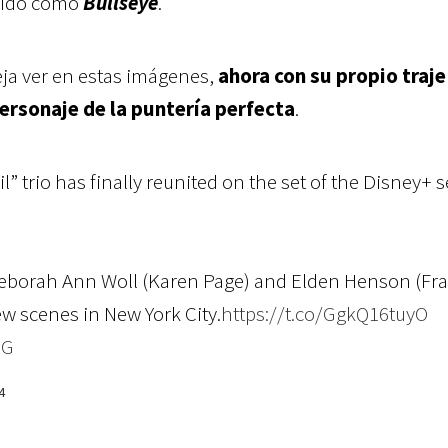
cido como
Bullseye
.
eja ver en estas imágenes,
ahora con su propio traje
personaje de la puntería perfecta
.
il” trio has finally reunited on the set of the Disney+ s
 Deborah Ann Woll (Karen Page) and Elden Henson (Fr
w scenes in New York City.
https://t.co/GgkQ16tuyO
2G
4