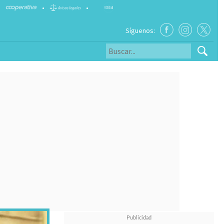
•
•
Síguenos: