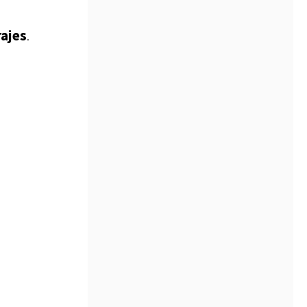
rajes
.