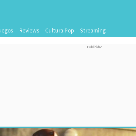
uegos
Reviews
Cultura Pop
Streaming