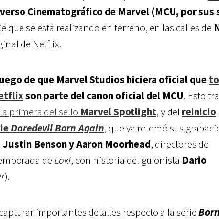
verso Cinematográfico de Marvel (MCU, por sus 
aje que se está realizando en terreno, en las calles de
ginal de Netflix.
 luego de que Marvel Studios hiciera oficial que
to
etflix
son parte del canon oficial del MCU
. Esto tra
la primera del sello
Marvel Spotlight
, y del
reinicio
ie
Daredevil Born Again
, que ya retomó sus grabac
e
Justin Benson y Aaron Moorhead
, directores de
temporada de
Loki
, con historia del guionista
Dario
er
).
apturar importantes detalles respecto a la serie
Born